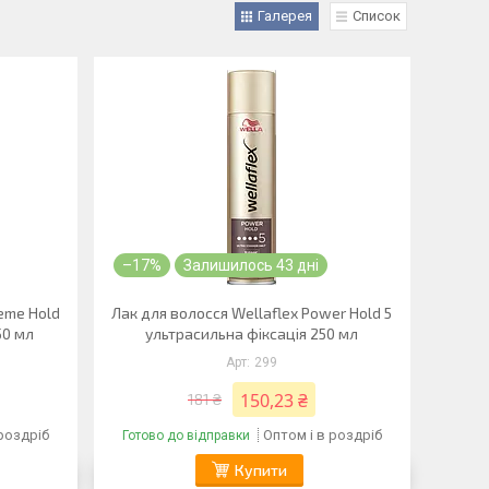
Галерея
Список
–17%
Залишилось 43 дні
reme Hold
Лак для волосся Wellaflex Power Hold 5
50 мл
ультрасильна фіксація 250 мл
299
150,23 ₴
181 ₴
 роздріб
Оптом і в роздріб
Готово до відправки
Купити