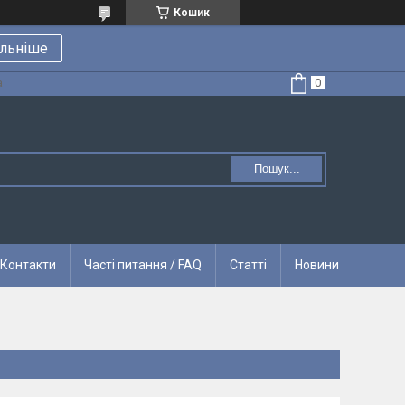
Кошик
льніше
а
Пошук...
Контакти
Часті питання / FAQ
Статті
Новини