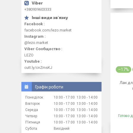
+380939603333
Facebook
facebook.com/lezo.market
Instagram
@lezo.market
Viber Сообщество
LEZO
Youtube
cutt.ly/cnZmsKJ
–17%
Лак дл
Графік роботи
Понеділок
10:00
17:00
13:00
14:00
Вівторок
10:00
17:00
13:00
14:00
Середа
10:00
17:00
13:00
14:00
Готово д
Четвер
10:00
17:00
13:00
14:00
Пʼятниця
10:00
17:00
13:00
14:00
Субота
Вихідний