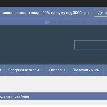
нижка на весь товар - 11% на суму від 3000 грн.
Дета
вул. Трипільська, 2а, Житомир, Україн
м
Повернення та обмін
Співпраця
Постачальникам
адання і стайлінг