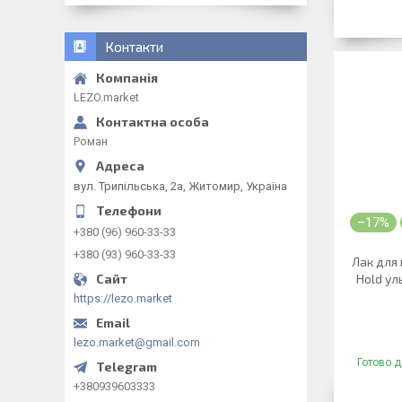
Контакти
LEZO.market
Роман
вул. Трипільська, 2а, Житомир, Україна
–17%
+380 (96) 960-33-33
+380 (93) 960-33-33
Лак для 
Hold ул
https://lezo.market
lezo.market@gmail.com
Готово д
+380939603333