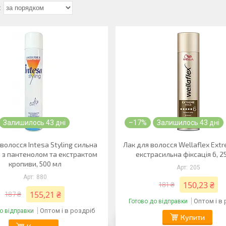
Залишилось 43 дні
–17%
Залишилось 43 дні
волосся Intesa Styling сильна
Лак для волосся Wellaflex Ext
я з пантенолом та екстрактом
екстрасильна фіксація 6, 2
кропиви, 500 мл
205
880
150,23 ₴
181 ₴
155,21 ₴
187 ₴
Оптом і в
Готово до відправки
Оптом і в роздріб
о відправки
Купити