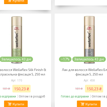
Купити
Залишилось 43 дні
–17%
Залишилось 43 дні
волосся Wellaflex Silk Finish &
Лак для волосся Wellaflex Б
ьтрасильна фіксація 5, 250 мл
фіксація 5, 250 мл
170
458
150,23 ₴
150,23 ₴
181 ₴
181 ₴
Оптом і в роздріб
Оптом і в
о відправки
Готово до відправки
Купити
Купити