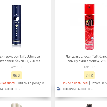
для волосся Taft Ultimate
Лак для волосся Taft блис
талевий блиск 5+, 250 мл
ламінуючий ефект 4, 250
190
387
96 ₴
74 ₴
Оптом і в роздріб
Оптом і в 
 наявності
Немає в наявності
6) 960-33-33
+380 (96) 960-33-33