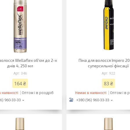
волосся Wellaflex об'єм до 2-х
Піна для волосся Impero 2
днів 4, 250 мл
суперсильної фіксації
346
922
164 ₴
83 ₴
Оптом і в роздріб
Оптом і в 
 наявності
Немає в наявності
6) 960-33-33
+380 (96) 960-33-33