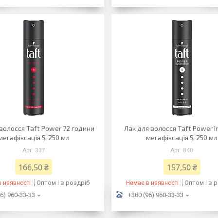
волосся Taft Power 72 години
Лак для волосся Taft Power In
мегафіксація 5, 250 мл
мегафіксація 5, 250 мл
337
840
166,50 ₴
157,50 ₴
Оптом і в роздріб
Оптом і в 
 наявності
Немає в наявності
6) 960-33-33
+380 (96) 960-33-33