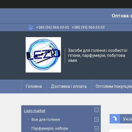
Оптова з
+380 (96) 960-33-33
+380 (93) 960-33-33
Засоби для гоління і особистої
гігієни, парфумерія, побутова
хімія
Головна
Доставка і оплата
Оптовим покупця
Lezo.market
Укл
Все для гоління
Парфумерія, набори