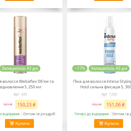
Залишилось 43 дні
–17%
Залишилось 43 дні
я волосся Wellaflex Об'єм та
Піна для волосся Intesa Styli
відновлення 5, 250 мл
Hold сильна фіксація 5, 30
435
1200
150,23 ₴
151,06 ₴
181 ₴
182 ₴
Оптом і в роздріб
Оптом і в
о відправки
Готово до відправки
Купити
Купити