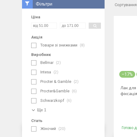
Фільтри
Ціна
Акція
Товари зі знижками
8
Виробник
Bellmar
2
Intesa
2
–17%
Procter & Gamble
2
Лак для 
Procter&Gamble
6
фіксаці
Schwarzkopf
6
Ще 1
Стать
Готово д
Жіночий
20