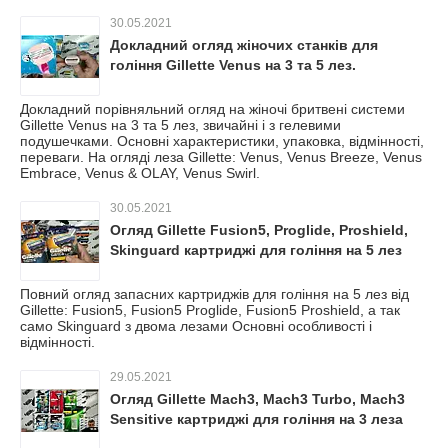
30.05.2021
Докладний огляд жіночих станків для
гоління Gillette Venus на 3 та 5 лез.
Докладний порівняльний огляд на жіночі бритвені системи
Gillette Venus на 3 та 5 лез, звичайні і з гелевими
подушечками. Основні характеристики, упаковка, відмінності,
переваги. На огляді леза Gillette: Venus, Venus Breeze, Venus
Embrace, Venus & OLAY, Venus Swirl.
30.05.2021
Огляд Gillette Fusion5, Proglide, Proshield,
Skinguard картриджі для гоління на 5 лез
Повний огляд запасних картриджів для гоління на 5 лез від
Gillette: Fusion5, Fusion5 Proglide, Fusion5 Proshield, а так
само Skinguard з двома лезами Основні особливості і
відмінності.
29.05.2021
Огляд Gillette Mach3, Mach3 Turbo, Mach3
Sensitive картриджі для гоління на 3 леза