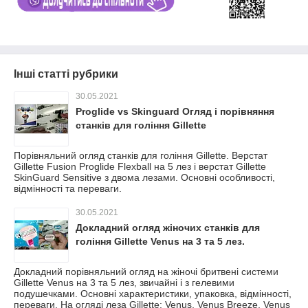
Інші статті рубрики
30.05.2021
Proglide vs Skinguard Огляд і порівняння
станків для гоління Gillette
Порівняльний огляд станків для гоління Gillette. Верстат
Gillette Fusion Proglide Flexball на 5 лез і верстат Gillette
SkinGuard Sensitive з двома лезами. Основні особливості,
відмінності та переваги.
30.05.2021
Докладний огляд жіночих станків для
гоління Gillette Venus на 3 та 5 лез.
Докладний порівняльний огляд на жіночі бритвені системи
Gillette Venus на 3 та 5 лез, звичайні і з гелевими
подушечками. Основні характеристики, упаковка, відмінності,
переваги. На огляді леза Gillette: Venus, Venus Breeze, Venus