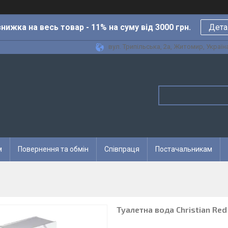
нижка на весь товар - 11% на суму від 3000 грн.
Дета
вул. Трипільська, 2а, Житомир, Україн
м
Повернення та обмін
Співпраця
Постачальникам
Туалетна вода Christian Re