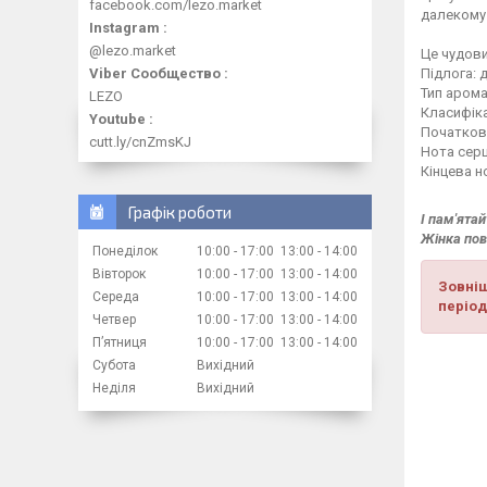
facebook.com/lezo.market
далекому 
Instagram
@lezo.market
Це чудови
Viber Сообщество
Підлога: 
Тип арома
LEZO
Класифіка
Youtube
Початкова
cutt.ly/cnZmsKJ
Нота серц
Кінцева н
Графік роботи
І пам'ятай
Жінка пов
Понеділок
10:00
17:00
13:00
14:00
Вівторок
10:00
17:00
13:00
14:00
Зовніш
Середа
10:00
17:00
13:00
14:00
період
Четвер
10:00
17:00
13:00
14:00
Пʼятниця
10:00
17:00
13:00
14:00
Субота
Вихідний
Неділя
Вихідний