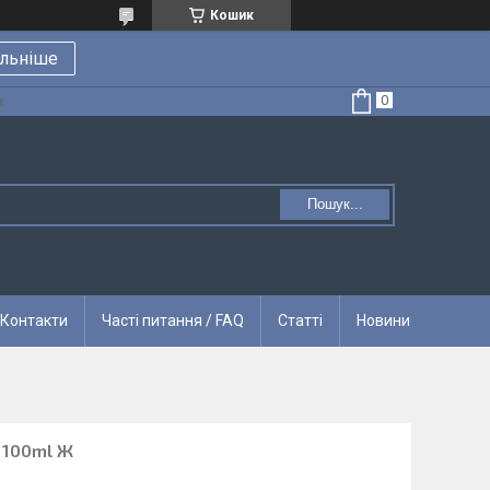
Кошик
льніше
а
Пошук...
Контакти
Часті питання / FAQ
Статті
Новини
d 100ml Ж