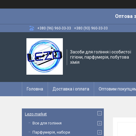
Оптова з
+380 (96) 960-33-33
+380 (93) 960-33-33
Засоби для гоління і особистої
гігієни, парфумерія, побутова
хімія
Головна
Доставка і оплата
Оптовим покупця
Lezo.market
Все для гоління
Парфумерія, набори