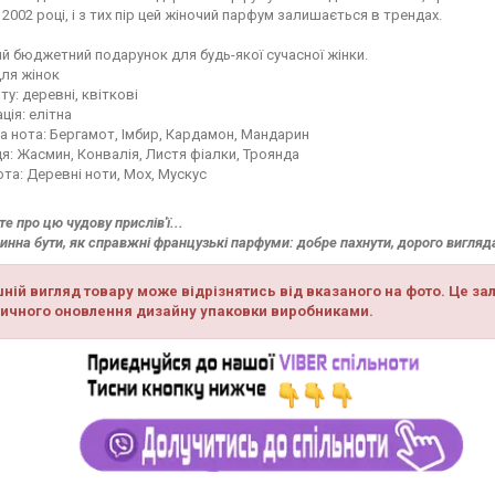
2002 році, і з тих пір цей жіночий парфум залишається в трендах.
й бюджетний подарунок для будь-якої сучасної жінки.
для жінок
ту: деревні, квіткові
ція: елітна
 нота: Бергамот, Імбир, Кардамон, Мандарин
я: Жасмин, Конвалія, Листя фіалки, Троянда
ота: Деревні ноти, Мох, Мускус
те про цю чудову прислів'ї...
инна бути, як справжні французькі парфуми: добре пахнути, дорого вигляд
ній вигляд товару може відрізнятись від вказаного на фото. Це зал
ичного оновлення дизайну упаковки виробниками.