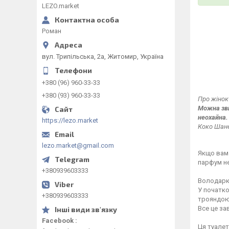
LEZO.market
Роман
вул. Трипільська, 2а, Житомир, Україна
+380 (96) 960-33-33
+380 (93) 960-33-33
Про жінок 
Можна зви
неохайна.
https://lezo.market
Коко Шан
lezo.market@gmail.com
Якщо вам 
парфум не
+380939603333
Володарка
У початко
+380939603333
трояндою
Все це з
Facebook
Ця туалет