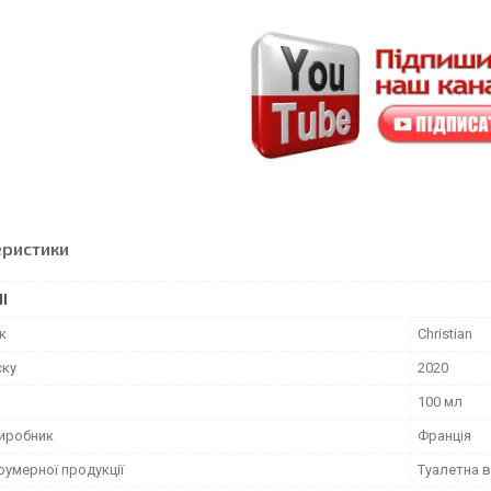
еристики
І
к
Christian
ску
2020
100 мл
виробник
Франція
фумерної продукції
Туалетна 