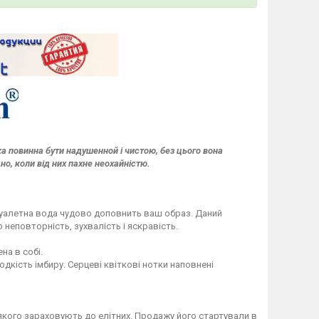
а повинна бути надушенной і чистою, без цього вона
о, коли від них пахне неохайністю.
 туалетна вода чудово доповнить ваш образ. Даний
неповторність, зухвалість і яскравість.
на в собі.
дкість імбиру. Серцеві квіткові нотки наповнені
 якого зараховують до елітних. Продажу його стартували в