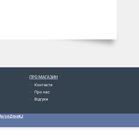
ПРО МАГАЗИН
Контакти
Про нас
Відгуки
.ly/cnZmsKJ