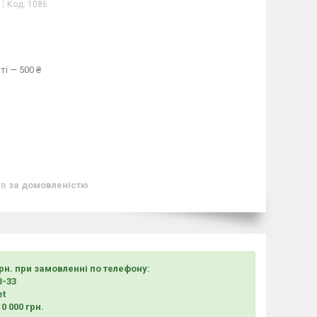
Код:
1086
ті — 500 ₴
ів
за домовленістю
грн. при замовленні по телефону:
3-33
et
0 000 грн.