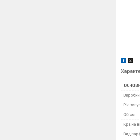
Характ
ОСНОВН
Виробни
Рік випу
Об`єм
Країна 
Вид пар