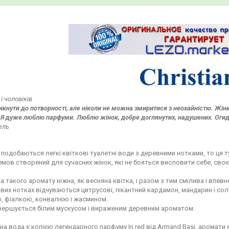
і чоловіків
кнути до потворності, але ніколи не можна змиритися з неохайністю. Жінк
 Я дуже люблю парфуми. Люблю жінок, добре доглянутих, надушених. Огидн
ель
подобаються легкі квіткові туалетні води з деревними нотками, то ця
мов створений для сучасних жінок, які не бояться висловити себе, свою 
 такого аромату ніжна, як весняна квітка, і разом з тим смілива і впевне
вих нотках відчуваються цитрусові, пікантний кардамон, мандарин і соло
, фіалкою, конвалією і жасмином.
авершується білим мускусом і вираженим деревним ароматом.
на вода є копією легендарного парфуму In red від Armand Basi, аромати