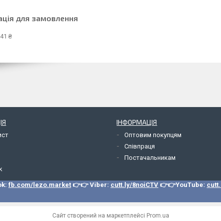
ація для замовлення
41 ₴
ІЯ
ІНФОРМАЦІЯ
ист
Оптовим покупцям
Співпраця
Постачальникам
k
ok:
fb.com/lezo.market
👉👉 Viber:
cutt.ly/8noiCTV
👉👉YouTube:
cutt
Сайт створений на маркетплейсі
Prom.ua