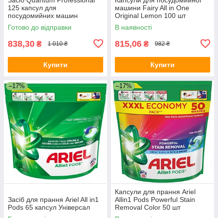
125 капсул для
машини Fairy All in One
посудомийних машин
Original Lemon 100 шт
Готово до відправки
В наявності
838,30
815,06
₴
₴
1 010 ₴
982 ₴
Купити
Купити
–17%
–17%
Капсули для прання Ariel
Засіб для прання Ariel All in1
Allin1 Pods Powerful Stain
Pods 65 капсул Універсал
Removal Color 50 шт