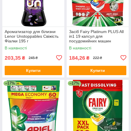
Ароматизатор для білизни
Засіб Fairy Platinum PLUS All
Lenor Unstoppables Свіжість
in1 19 капсул для
Фіалки 195 г
посудомийних машин
В наявності
В наявності
203,35
184,26
₴
₴
245 ₴
222 ₴
Купити
Купити
–17%
–17%