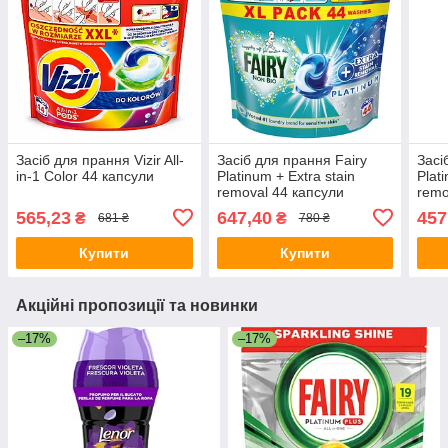
Засіб для прання Vizir All-
Засіб для прання Fairy
Засі
in-1 Color 44 капсули
Platinum + Extra stain
Plat
removal 44 капсули
remo
565,23
647,40
457
₴
₴
681 ₴
780 ₴
Купити
Купити
Акційні пропозиції та новинки
–17%
–17%