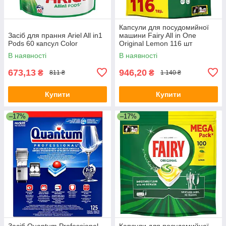
Капсули для посудомийної
Засіб для прання Ariel All in1
машини Fairy All in One
Pods 60 капсул Color
Original Lemon 116 шт
В наявності
В наявності
673,13
946,20
₴
₴
811 ₴
1 140 ₴
Купити
Купити
–17%
–17%
Засіб Quantum Professional
Капсули для посудомийної