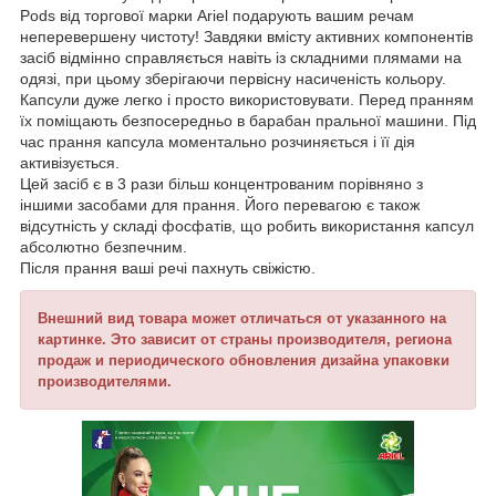
Pods від торгової марки Ariel подарують вашим речам
неперевершену чистоту! Завдяки вмісту активних компонентів
засіб відмінно справляється навіть із складними плямами на
одязі, при цьому зберігаючи первісну насиченість кольору.
Капсули дуже легко і просто використовувати. Перед пранням
їх поміщають безпосередньо в барабан пральної машини. Під
час прання капсула моментально розчиняється і її дія
активізується.
Цей засіб є в 3 рази більш концентрованим порівняно з
іншими засобами для прання. Його перевагою є також
відсутність у складі фосфатів, що робить використання капсул
абсолютно безпечним.
Після прання ваші речі пахнуть свіжістю.
Внешний вид товара может отличаться от указанного на
картинке. Это зависит от страны производителя, региона
продаж и периодического обновления дизайна упаковки
производителями.