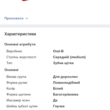
Приховати
Характеристики
Основні атрибути
Виробник
Oral-B
Ступінь жорсткості
Середній (medium)
Тип
Зубна щітка
Основні
Вікова група
Для дорослих
Форма ручки
Ложкоподібний
Колір
Білий
Форма щетини
Багаторівнева
Масажер ясен
Да
Шийка зубної щітки
Гнучка