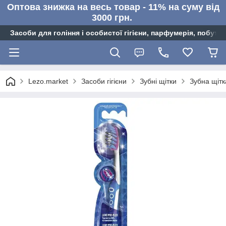
Оптова знижка на весь товар - 11% на суму від
3000 грн.
Засоби для гоління і особистої гігієни, парфумерія, побутов
Lezo.market
Засоби гігієни
Зубні щітки
Зубна щітк