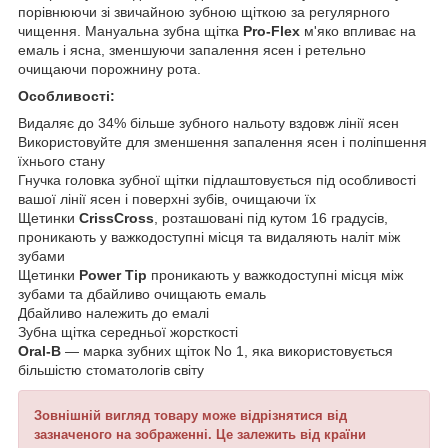
порівнюючи зі звичайною зубною щіткою за регулярного
чищення. Мануальна зубна щітка
Pro-Flex
м'яко впливає на
емаль і ясна, зменшуючи запалення ясен і ретельно
очищаючи порожнину рота.
Особливості:
Видаляє до 34% більше зубного нальоту вздовж лінії ясен
Використовуйте для зменшення запалення ясен і поліпшення
їхнього стану
Гнучка головка зубної щітки підлаштовується під особливості
вашої лінії ясен і поверхні зубів, очищаючи їх
Щетинки
CrissCross
, розташовані під кутом 16 градусів,
проникають у важкодоступні місця та видаляють наліт між
зубами
Щетинки
Power Tip
проникають у важкодоступні місця між
зубами та дбайливо очищають емаль
Дбайливо належить до емалі
Зубна щітка середньої жорсткості
Oral-B
— марка зубних щіток No 1, яка використовується
більшістю стоматологів світу
Зовнішній вигляд товару може відрізнятися від
зазначеного на зображенні. Це залежить від країни