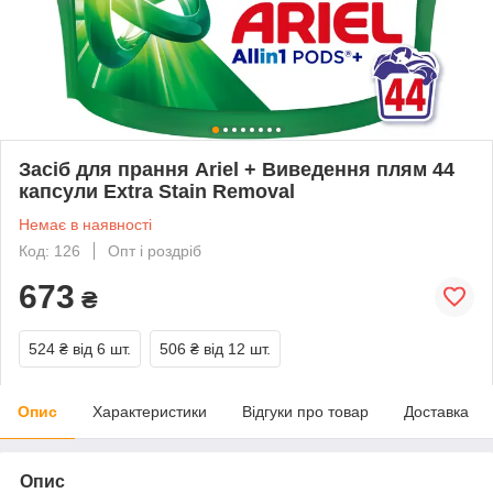
Засіб для прання Ariel + Виведення плям 44
капсули Extra Stain Removal
Немає в наявності
Код: 126
Опт і роздріб
673
₴
524 ₴
від 6 шт.
506 ₴
від 12 шт.
Опис
Характеристики
Відгуки про товар
Доставка
Опис