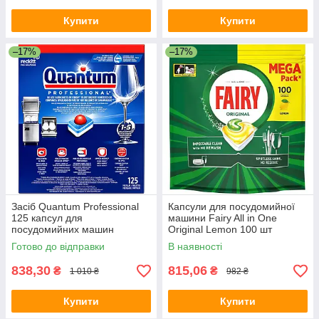
Купити
Купити
–17%
–17%
Засіб Quantum Professional
Капсули для посудомийної
125 капсул для
машини Fairy All in One
посудомийних машин
Original Lemon 100 шт
Готово до відправки
В наявності
838,30
815,06
₴
₴
1 010 ₴
982 ₴
Купити
Купити