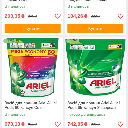
В наявності
В наявності
203,35
184,26
₴
₴
245 ₴
222 ₴
Купити
Купити
–17%
–17%
Засіб для прання Ariel All in1
Засіб для прання Ariel All in1
Pods 60 капсул Color
Pods 65 капсул Універсал
В наявності
Готово до відправки
673,13
742,85
₴
₴
811 ₴
895 ₴