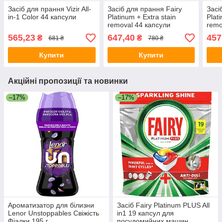
Засіб для прання Vizir All-
Засіб для прання Fairy
Засі
in-1 Color 44 капсули
Platinum + Extra stain
Plat
removal 44 капсули
remo
565,23
647,40
457
₴
₴
681 ₴
780 ₴
Купити
Купити
Акційні пропозиції та новинки
–17%
–17%
Ароматизатор для білизни
Засіб Fairy Platinum PLUS All
Lenor Unstoppables Свіжість
in1 19 капсул для
Фіалки 195 г
посудомийних машин