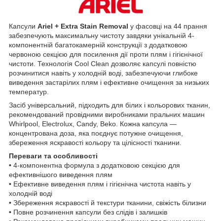
Капсули
Ariel + Extra Stain Removal
у фасовці на 44 прання
забезпечують максимальну чистоту завдяки унікальній 4-
компонентній багатокамерній конструкції з додатковою
червоною секцією для посилення дії проти плям і гігієнічної
чистоти. Технологія Cool Clean дозволяє капсулі повністю
розчинитися навіть у холодній воді, забезпечуючи глибоке
виведення застарілих плям і ефективне очищення за низьких
температур.
Засіб універсальний, підходить для білих і кольорових тканин,
рекомендований провідними виробниками пральних машин
Whirlpool, Electrolux, Candy, Beko. Кожна капсула —
концентрована доза, яка поєднує потужне очищення,
збереження яскравості кольору та цілісності тканини.
Переваги та особливості
• 4-компонентна формула з додатковою секцією для
ефективнішого виведення плям
• Ефективне виведення плям і гігієнічна чистота навіть у
холодній воді
• Збереження яскравості й текстури тканини, свіжість білизни
• Повне розчинення капсули без слідів і залишків