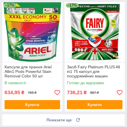
–17%
–17%
Капсули для прання Ariel
Засіб Fairy Platinum PLUS All
Allin1 Pods Powerful Stain
in1 75 капсул для
Removal Color 50 шт
посудомийних машин
В наявності
Готово до відправки
634,95
736,21
₴
₴
765 ₴
887 ₴
Купити
Купити
Показати ще