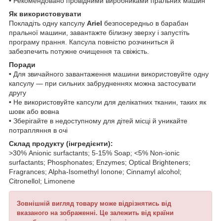
• Рекомендовано провідними виробниками пральних машин
Як використовувати
Покладіть одну капсулу
Ariel
безпосередньо в барабан
пральної машини, завантажте білизну зверху і запустіть
програму прання. Капсула повністю розчиниться й
забезпечить потужне очищення та свіжість.
Поради
• Для звичайного завантаження машини використовуйте одну
капсулу — при сильних забрудненнях можна застосувати
другу
• Не використовуйте капсули для делікатних тканин, таких як
шовк або вовна
• Зберігайте в недоступному для дітей місці й уникайте
потрапляння в очі
Склад продукту (інгредієнти):
>30% Anionic surfactants; 5-15% Soap; <5% Non-ionic
surfactants; Phosphonates; Enzymes; Optical Brighteners;
Fragrances; Alpha-Isomethyl Ionone; Cinnamyl alcohol;
Citronellol; Limonene
Зовнішній вигляд товару може відрізнятись від
вказаного на зображенні. Це залежить від країни