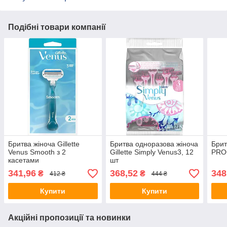
Подібні товари компанії
Бритва жіноча Gillette
Бритва одноразова жіноча
Брит
Venus Smooth з 2
Gillette Simply Venus3, 12
PROG
касетами
шт
341,96
368,52
348
₴
₴
412 ₴
444 ₴
Купити
Купити
Акційні пропозиції та новинки