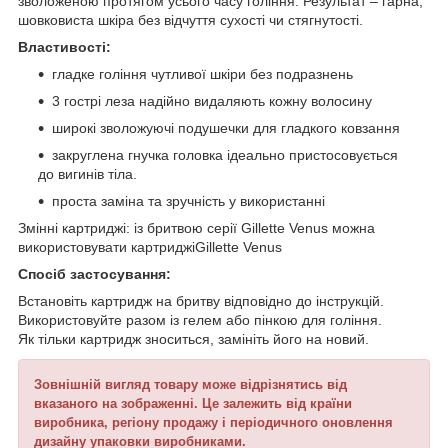
зволоженою протягом усього часу гоління. Результат – гарна,
шовковиста шкіра без відчуття сухості чи стягнутості.
Властивості:
гладке гоління чутливої шкіри без подразнень
3 гострі леза надійно видаляють кожну волосину
широкі зволожуючі подушечки для гладкого ковзання
закруглена гнучка головка ідеально пристосовується
до вигинів тіла.
проста заміна та зручність у використанні
Змінні картриджі: із бритвою серії Gillette Venus можна
використовувати картриджіGillette Venus
Спосіб застосування:
Встановіть картридж на бритву відповідно до інструкцій.
Використовуйте разом із гелем або пінкою для гоління.
Як тільки картридж зноситься, замініть його на новий.
Зовнішній вигляд товару може відрізнятись від
вказаного на зображенні. Це залежить від країни
виробника, регіону продажу і періодичного оновлення
дизайну упаковки виробниками.