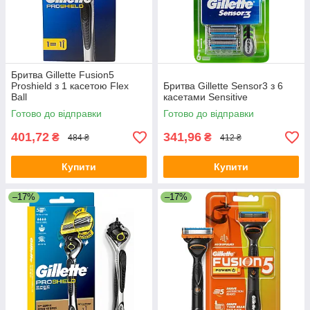
Бритва Gillette Fusion5
Proshield з 1 касетою Flex
Бритва Gillette Sensor3 з 6
Ball
касетами Sensitive
Готово до відправки
Готово до відправки
401,72
341,96
₴
₴
484 ₴
412 ₴
Купити
Купити
–17%
–17%