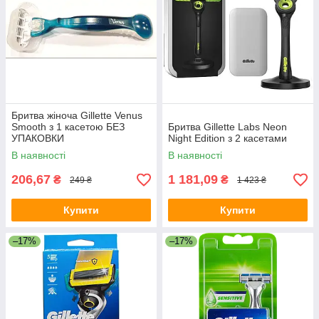
Бритва жіноча Gillette Venus
Smooth з 1 касетою БЕЗ
Бритва Gillette Labs Neon
УПАКОВКИ
Night Edition з 2 касетами
В наявності
В наявності
206,67
1 181,09
₴
₴
249 ₴
1 423 ₴
Купити
Купити
–17%
–17%