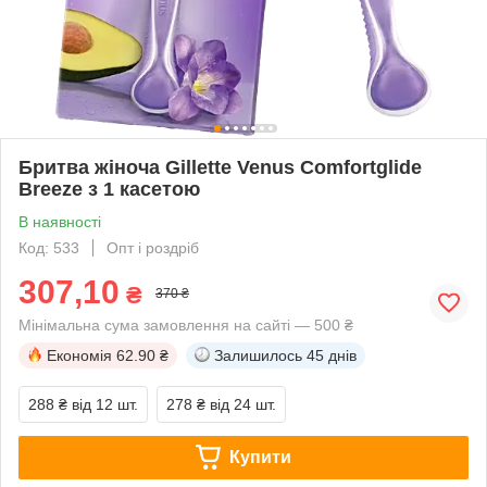
Бритва жіноча Gillette Venus Comfortglide
Breeze з 1 касетою
В наявності
Код: 533
Опт і роздріб
307,10
₴
370 ₴
Мінімальна сума замовлення на сайті — 500 ₴
Економія
62.90 ₴
Залишилось
45 днів
288 ₴
від 12 шт.
278 ₴
від 24 шт.
Купити