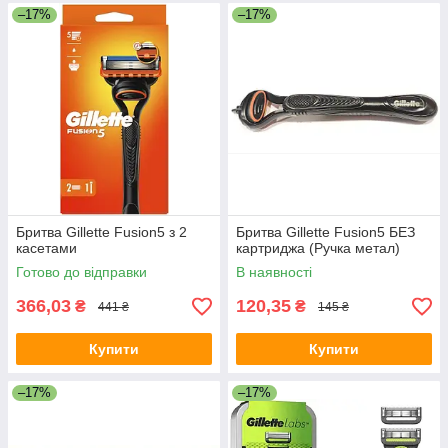
–17%
–17%
Бритва Gillette Fusion5 з 2
Бритва Gillette Fusion5 БЕЗ
касетами
картриджа (Ручка метал)
Готово до відправки
В наявності
366,03
120,35
₴
₴
441 ₴
145 ₴
Купити
Купити
–17%
–17%