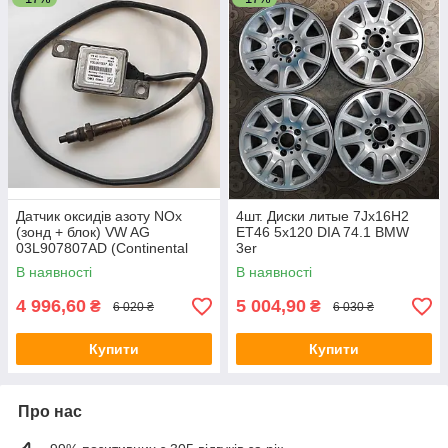
Датчик оксидів азоту NOx
4шт. Диски литые 7Jx16H2
(зонд + блок) VW AG
ET46 5x120 DIA 74.1 BMW
03L907807AD (Continental
3er
5WK9 6688A)
В наявності
В наявності
4 996,60
5 004,90
₴
₴
6 020 ₴
6 030 ₴
Купити
Купити
Про нас