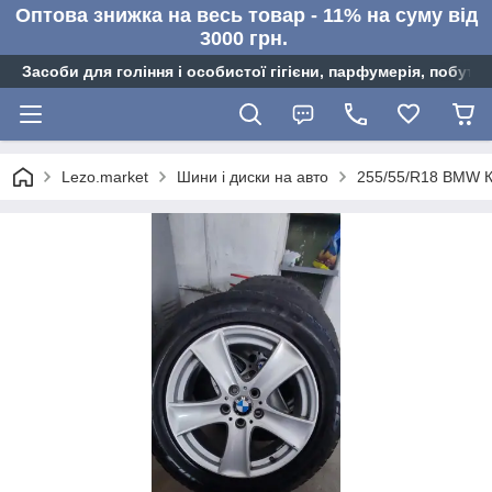
Оптова знижка на весь товар - 11% на суму від
3000 грн.
Засоби для гоління і особистої гігієни, парфумерія, побутов
Lezo.market
Шини і диски на авто
255/55/R18 BMW К