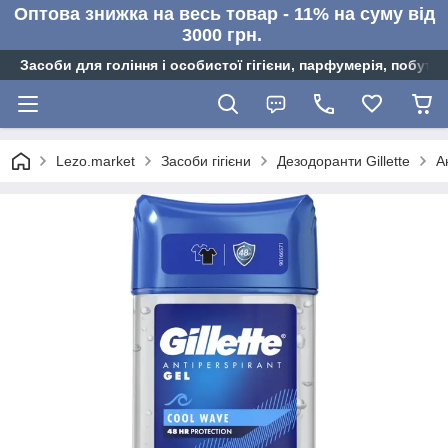
Оптова знижка на весь товар - 11% на суму від
3000 грн.
Засоби для гоління і особистої гігієни, парфумерія, побутов
Lezo.market
Засоби гігієни
Дезодоранти Gillette
А