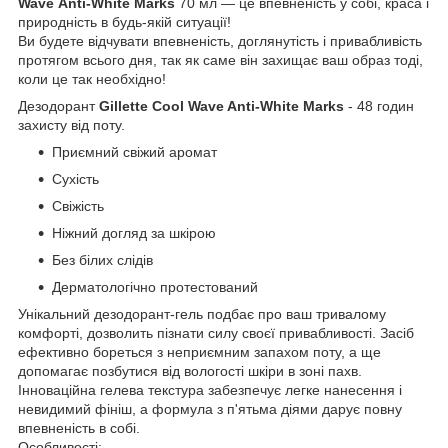
Wave
Anti-White Marks
70 мл — це впевненість у собі, краса і
природність в будь-якій ситуації!
Ви будете відчувати впевненість, доглянутість і привабливість
протягом всього дня, так як саме він захищає ваш образ тоді,
коли це так необхідно!
Дезодорант
Gillette Cool Wave Anti-White Marks
- 48 годин
захисту від поту.
Приємний свіжий аромат
Сухість
Свіжість
Ніжний догляд за шкірою
Без білих слідів
Дерматологічно протестований
Унікальний дезодорант-гель подбає про ваш тривалому
комфорті, дозволить пізнати силу своєї привабливості. Засіб
ефективно бореться з неприємним запахом поту, а ще
допомагає позбутися від вологості шкіри в зоні пахв.
Інноваційна гелева текстура забезпечує легке нанесення і
невидимий фініш, а формула з п'ятьма діями дарує повну
впевненість в собі.
Особливості: