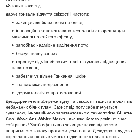
48 годин захисту;
дарує тривале відчуття свіжості і чистоти;
захищає від білих плям на одязі;
інноваційна запатентована технологія створення для
максимально стійкого ефекту;
запобігає надмірне виділення поту;
блокує появу запаху;
гарантує відмінний захист навіть в умовах підвищених
навантажень;
забезпечує вільне "дихання" шкіри;
не викликає подразнення;
дерматологічно протестований.
Дезодорант-гель збереже відчуття свіжості і захистить одяг від
небажаних білих плям! Захист від поту забезпечується
сучасною, інноваційною запатентованою технологією
Gillette
Cool Wave Anti-White Marks
, яка вже багато років не знає
собі рівних! Засіб ефективно захищає пахви від вологи і
неприємного запаху протягом усього дня. Дезодорант чудово
справляється навіть в умовах підвищених навантажень.