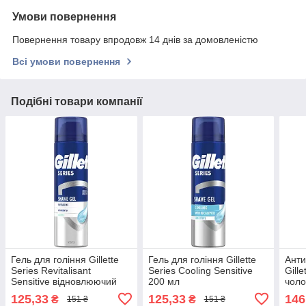
Умови повернення
Повернення товару впродовж 14 днів за домовленістю
Всі умови повернення
Подібні товари компанії
Гель для гоління Gillette
Гель для гоління Gillette
Анти
Series Revitalisant
Series Cooling Sensitive
Gille
Sensitive відновлюючий
200 мл
чоло
200 мл
125,33
125,33
146
₴
₴
151 ₴
151 ₴