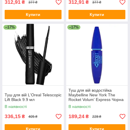
312,91
312,91
₴
₴
377 ₴
377 ₴
Купити
Купити
–17%
–17%
Туш для вій водостійка
Туш для вій L'Oreal Telescopic
Maybelline New York The
Lift Black 9.9 мл
Rocket Volum' Express Чорна
(Black) 9.6 мл
В наявності
В наявності
336,15
189,24
₴
₴
405 ₴
228 ₴
Купити
Купити