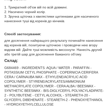
1. Трикратний об'єм вій по всій довжині.
2. Насичено чорний колір.
3. Зручна щіточка з хвилястими щетинками для насиченого
нанесення туші від коренів до кінчиків.
Спосіб застосування:
для досягнення найкращого результату починайте нанесення
від коренів вій, похитуючи щіточкою і проводячи нею вгору
вздовж вій. Дайте туші можливість висохнути. Нанесіть другий
або третій шар для досягнення бажаного об’єму.
Склад:
G684469 - INGREDIENTS: AQUA / WATER - PARAFFIN -
POTASSIUM CETYL PHOSPHATE - COPERNICIA CERIFERA
CERA / CARNAUBA WAX - ETHYLENE/ACRYLIC ACID
COPOLYMER - STYRENE/ACRYLATES/AMMONIUM
METHACRYLATE COPOLYMER - CERA ALBA / BEESWAX -
SYNTHETIC BEESWAX - BIS-DIGLYCERYL POLYACYLADIPATE-
2 - POLYBUTENE - CETYL ALCOHOL - STEARETH-20 -
GLYCERYL DIBEHENATE - STEARETH-2 - PHENOXYETHANOL
- HYDROXYETHYLCELLULOSE