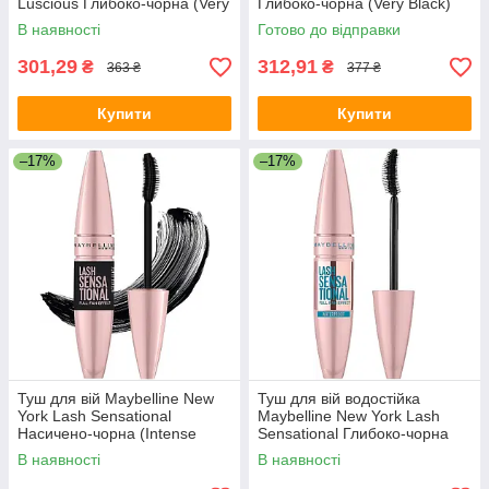
Luscious Глибоко-чорна (Very
Глибоко-чорна (Very Black)
Black) 9.5 мл
9.5 мл
В наявності
Готово до відправки
301,29
312,91
₴
₴
363 ₴
377 ₴
Купити
Купити
–17%
–17%
Туш для вій Maybelline New
Туш для вій водостійка
York Lash Sensational
Maybelline New York Lash
Насичено-чорна (Intense
Sensational Глибоко-чорна
Black) 9.5 мл
(Very Black) 9.4 мл
В наявності
В наявності