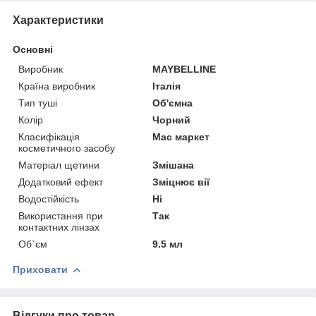
Характеристики
Основні
Виробник
MAYBELLINE
Країна виробник
Італія
Тип туші
Об'ємна
Колір
Чорний
Класифікація
Мас маркет
косметичного засобу
Матеріал щетини
Змішана
Додатковий ефект
Зміцнює вії
Водостійкість
Ні
Використання при
Так
контактних лінзах
Об`єм
9.5 мл
Приховати
Відгуки про товар