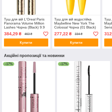
Туш для вій L'Oreal Paris
Туш для вій водостійка
Туш 
Panorama Volume Million
Maybelline New York The
Mayb
Lashes Чорна (Black) 9.9
Colossal Чорна (01 Black)
Sens
мл
10 мл
(Ver
384,29
277,22
312
₴
₴
463 ₴
334 ₴
Купити
Купити
Акційні пропозиції та новинки
–17%
–17%