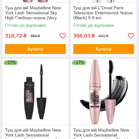
Туш для вій Maybelline New
Туш для вій L'Oreal Paris
York Lash Sensational Sky
Telescopic Extensionist Чорна
High Глибоко-чорна (Very
(Black) 9.9 мл
Black) 7.2 мл
Готово до відправки
Готово до відправки
318,72
366,03
₴
₴
384 ₴
441 ₴
Купити
Купити
–17%
–17%
Туш для вій Maybelline New
Туш для вій Maybelline New
York Lash Sensational
York Lash Sensational