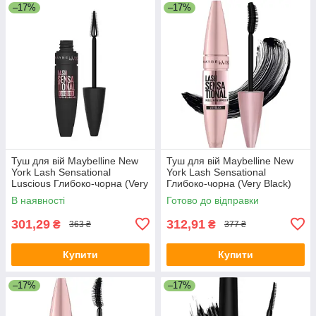
–17%
–17%
Туш для вій Maybelline New
Туш для вій Maybelline New
York Lash Sensational
York Lash Sensational
Luscious Глибоко-чорна (Very
Глибоко-чорна (Very Black)
Black) 9.5 мл
9.5 мл
В наявності
Готово до відправки
301,29
312,91
₴
₴
363 ₴
377 ₴
Купити
Купити
–17%
–17%