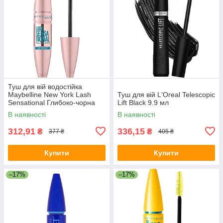
Туш для вій водостійка
Maybelline New York Lash
Туш для вій L'Oreal Telescopic
Sensational Глибоко-чорна
Lift Black 9.9 мл
(Very Black) 9.4 мл
В наявності
В наявності
312,91
336,15
₴
₴
377 ₴
405 ₴
Купити
Купити
–17%
–17%