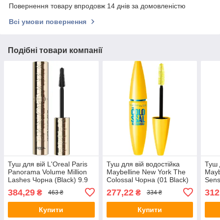
Повернення товару впродовж 14 днів за домовленістю
Всі умови повернення
Подібні товари компанії
Туш для вій L'Oreal Paris
Туш для вій водостійка
Туш 
Panorama Volume Million
Maybelline New York The
Mayb
Lashes Чорна (Black) 9.9
Colossal Чорна (01 Black)
Sens
мл
10 мл
(Ver
384,29
277,22
312
₴
₴
463 ₴
334 ₴
Купити
Купити