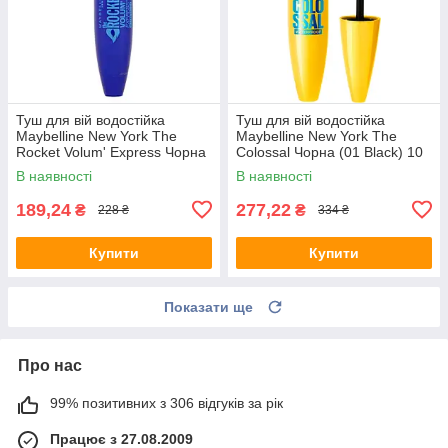
Туш для вій водостійка
Туш для вій водостійка
Maybelline New York The
Maybelline New York The
Rocket Volum' Express Чорна
Colossal Чорна (01 Black) 10
(Black) 9.6 мл
мл
В наявності
В наявності
189,24
277,22
₴
₴
228 ₴
334 ₴
Купити
Купити
Показати ще
Про нас
99% позитивних з 306 відгуків за рік
Працює з 27.08.2009