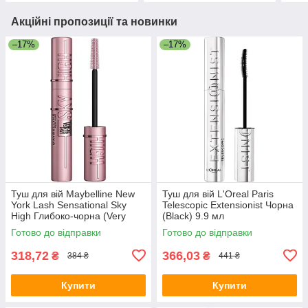
Акційні пропозиції та новинки
–17%
–17%
Туш для вій Maybelline New
Туш для вій L'Oreal Paris
York Lash Sensational Sky
Telescopic Extensionist Чорна
High Глибоко-чорна (Very
(Black) 9.9 мл
Black) 7.2 мл
Готово до відправки
Готово до відправки
318,72
366,03
₴
₴
384 ₴
441 ₴
Купити
Купити