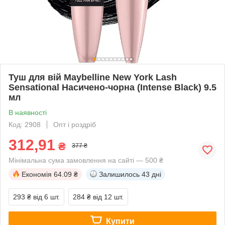
Туш для вій Maybelline New York Lash
Sensational Насичено-чорна (Intense Black) 9.5
мл
В наявності
Код: 2908
Опт і роздріб
312,91
₴
377 ₴
Мінімальна сума замовлення на сайті — 500 ₴
Економія
64.09 ₴
Залишилось
43 дні
293 ₴
від 6 шт.
284 ₴
від 12 шт.
Купити