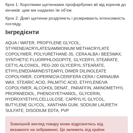
Крок 1: Короткими щетинками профарбуємо вії від коренів до
кінчиків: цим ми надаємо їм об’єм.
Крок 2: Довгі щетинки розділяють і розкривають інтенсивність
погляду.
Інгредієнти
AQUA / WATER, PROPYLENE GLYCOL,
STYRENE/ACRYLATES/AMMONIUM METHACRYLATE
COPOLYMER, POLYURETHANE-35, CERA ALBA / BEESWAX,
SYNTHETIC FLUORPHLOGOPITE, GLYCERYL STEARATE,
CETYL ALCOHOL, PEG-200 GLYCERYL STEARATE,
ETHYLENEDIAMINE/STEARYL DIMER DILINOLEATE
COPOLYMER, COPERNICIA CERIFERA CERA / CARNAUBA
WAX, STEARIC ACID, PALMITIC ACID, ETHYLENE/VA
COPOLYMER, ALCOHOL DENAT., PARAFFIN, AMINOMETHYL
PROPANEDIOL, PHENOXYETHANOL, GLYCERIN,
HYDROXYETHYLCELLULOSE, CAPRYLYL GLYCOL,
BUTYLENE GLYCOL, XANTHAN GUM, SODIUM LAURETH
SULFATE, DISODIUM EDTA, PVP
Зовнішній вигляд товару може відрізнятись від
вказаного на зображенні. Це залежить від країни