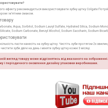
користовувати?
го ефекту рекомендується використовувати зубну щітку Colgate Потрійн
тором і м’ятним смаком.
товару
rbonate, Aqua, Sorbitol, Sodium Lauryl Sulfate, Hydrated Silica, Sodium M
ilicate, Sodium Carbonate, Benzyl Alcohol, Sodium Saccharin, Sodium Bicarb
ористовувати
кількість пасти нанесіть на зубну щітку. Чистіть зуби протягом 2х хвили
чистити зуби двічі на день і міняти зубну щітку кожні 3 місяці.
ній вигляд товару може відрізнятись від вказаного на зображенні.
у і періодичного оновлення дизайну упаковки виробниками.