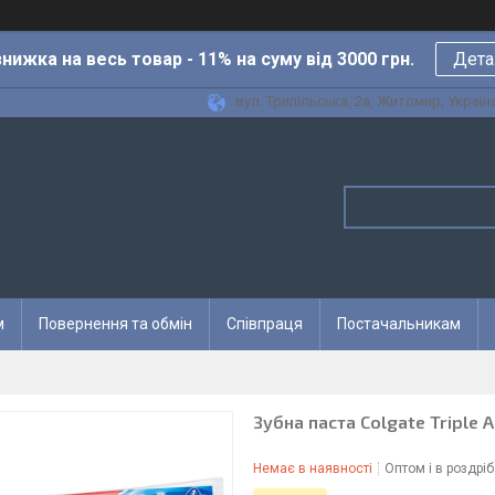
нижка на весь товар - 11% на суму від 3000 грн.
Дета
вул. Трипільська, 2а, Житомир, Україн
м
Повернення та обмін
Співпраця
Постачальникам
Зубна паста Colgate Triple A
Немає в наявності
Оптом і в роздріб