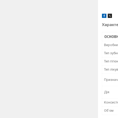
Характ
ОСНОВН
Виробни
Тип зубн
Тип гігіє
Тип ліку
Признач
Дія
Консист
Об`єм