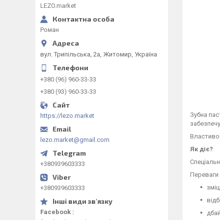
LEZO.market
Роман
вул. Трипільська, 2а, Житомир, Україна
+380 (96) 960-33-33
+380 (93) 960-33-33
Зубна па
https://lezo.market
забезпечу
Властивос
lezo.market@gmail.com
Як діє?
Спеціальн
+380939603333
Переваги 
зміц
+380939603333
відб
Facebook
дбай