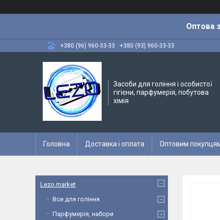
Оптова з
+380 (96) 960-33-33
+380 (93) 960-33-33
Засоби для гоління і особистої
гігієни, парфумерія, побутова
хімія
Головна
Доставка і оплата
Оптовим покупця
Lezo.market
Все для гоління
Парфумерія, набори