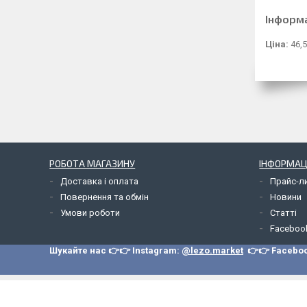
Інформ
Ціна:
46,5
РОБОТА МАГАЗИНУ
ІНФОРМАЦ
Доставка і оплата
Прайс-л
Повернення та обмін
Новини
Умови роботи
Статті
Faceboo
Шукайте нас 👉👉 Instagram:
@lezo.market
👉👉 Facebo