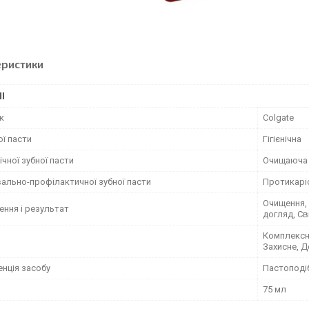
еристики
І
к
Colgate
ої пасти
Гігієнічна
нічної зубної пасти
Очищаюча
вально-профілактичної зубної пасти
Протикарі
Очищення, 
ення і результат
догляд, Св
Комплексн
Захисне, 
енція засобу
Пастоподі
75 мл