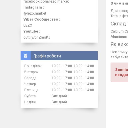
facebook.com/lezo.market
З чим ви
Instagram
Для кращо
@lezo.market
Total з ф
Viber Сообщество
Склад 
LEZO
Youtube
Calcium Ca
Aluminum S
cutt.ly/cnZmsKJ
Як вик
Невелику 
Графік роботи
забувайте 
Понеділок
10:00
17:00
13:00
14:00
Зовніш
Вівторок
10:00
17:00
13:00
14:00
продаж
Середа
10:00
17:00
13:00
14:00
Четвер
10:00
17:00
13:00
14:00
Пʼятниця
10:00
17:00
13:00
14:00
Субота
Вихідний
Неділя
Вихідний