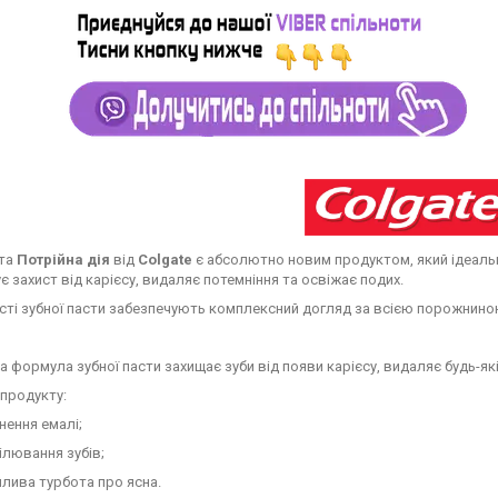
ста
Потрійна дія
від
Colgate
є абсолютно новим продуктом, який ідеаль
є захист від карієсу, видаляє потемніння та освіжає подих.
ті зубної пасти забезпечують комплексний догляд за всією порожнино
а формула зубної пасти захищає зуби від появи карієсу, видаляє будь-які
продукту:
нення емалі;
ілювання зубів;
лива турбота про ясна.