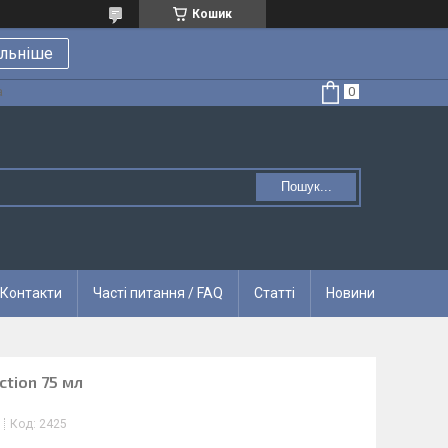
Кошик
льніше
а
Пошук...
Контакти
Часті питання / FAQ
Статті
Новини
ction 75 мл
Код:
2425