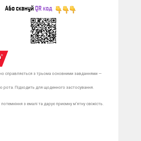
но справляється з трьома основними завданнями —
ю рота. Підходить для щоденного застосування.
 потемніння з емалі та дарує приємну м’ятну свіжість.