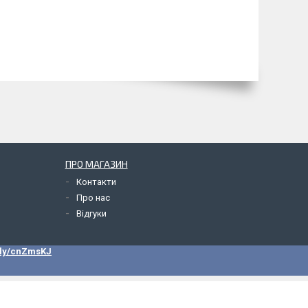
ПРО МАГАЗИН
Контакти
Про нас
Відгуки
.ly/cnZmsKJ