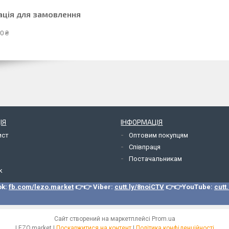
ація для замовлення
0 ₴
ІЯ
ІНФОРМАЦІЯ
ист
Оптовим покупцям
Співпраця
Постачальникам
k
ok:
fb.com/lezo.market
👉👉 Viber:
cutt.ly/8noiCTV
👉👉YouTube:
cutt
Сайт створений на маркетплейсі
Prom.ua
LEZO.market |
Поскаржитися на контент
|
Політика конфіденційності