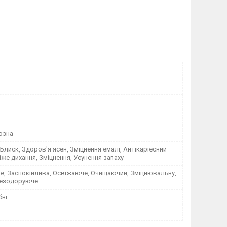
озна
Блиск, Здоров'я ясен, Зміцнення емалі, Антікаріесний
іже дихання, Зміцнення, Усунення запаху
е, Заспокійлива, Освіжаюче, Очищаючий, Зміцнювальну,
Дезодоруюче
бні