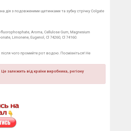
а дія з подовженими щетинками та зубну стрічку Colgate
onofluorophosphate, Aroma, Cellulose Gum, Magnesium
onate, Limonene, Eugenol, Cl 74260, Cl 74160.
н, після чого промийте рот водою. Посміхніться! Не
 Це залежить від країни виробника, регіону