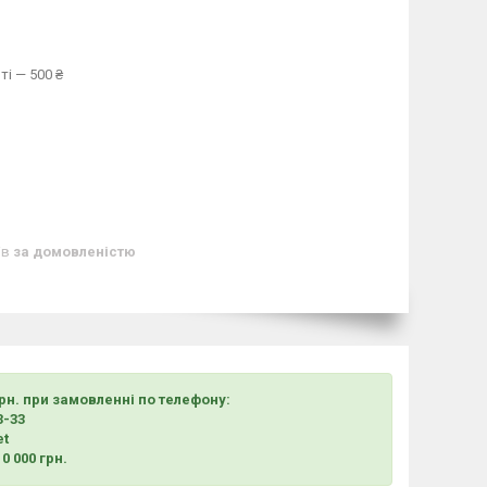
ті — 500 ₴
ів
за домовленістю
грн. при замовленні по телефону:
3-33
et
0 000 грн.