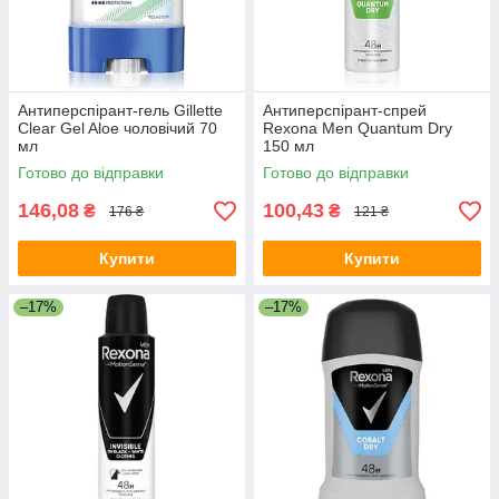
Антиперспірант-гель Gillette
Антиперспірант-спрей
Clear Gel Aloe чоловічий 70
Rexona Men Quantum Dry
мл
150 мл
Готово до відправки
Готово до відправки
146,08
100,43
₴
₴
176 ₴
121 ₴
Купити
Купити
–17%
–17%