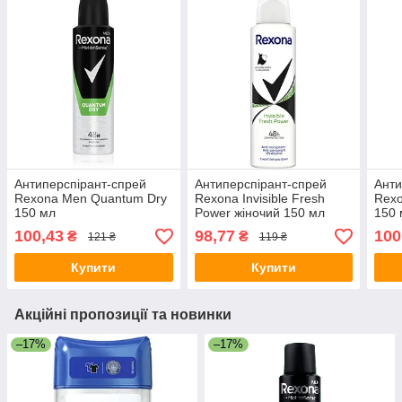
Антиперспірант-спрей
Антиперспірант-спрей
Анти
Rexona Men Quantum Dry
Rexona Invisible Fresh
Rexo
150 мл
Power жіночий 150 мл
150 
100,43
98,77
100
₴
₴
121 ₴
119 ₴
Купити
Купити
Акційні пропозиції та новинки
–17%
–17%