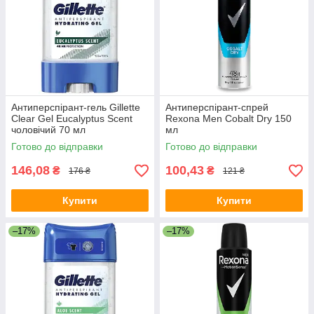
Антиперспірант-гель Gillette
Антиперспірант-спрей
Clear Gel Eucalyptus Scent
Rexona Men Cobalt Dry 150
чоловічий 70 мл
мл
Готово до відправки
Готово до відправки
146,08
100,43
₴
₴
176 ₴
121 ₴
Купити
Купити
–17%
–17%