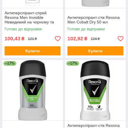
Антиперспірант-спрей
Rexona Men Invisible
Антиперспірант-стік Rexona
Невидимий на чорному та
Men Cobalt Dry 50 мл
білому 150 мл
Готово до відправки
Готово до відправки
100,43
102,92
₴
₴
121 ₴
124 ₴
Купити
Купити
–17%
–17%
Антиперспірант-стік Rexona