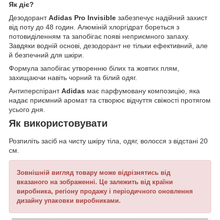
Як діє?
Дезодорант
Adidas Pro Invisible
забезпечує надійний захист
від поту до 48 годин. Алюміній хлоргідрат бореться з
потовиділенням та запобігає появі неприємного запаху.
Завдяки водній основі, дезодорант не тільки ефективний, але
й безпечний для шкіри.
Формула запобігає утворенню білих та жовтих плям,
захищаючи навіть чорний та білий одяг.
Антиперспірант
Adidas
має парфумовану композицію, яка
надає приємний аромат та створює відчуття свіжості протягом
усього дня.
Як використовувати
Розпиліть засіб на чисту шкіру тіла, одяг, волосся з відстані 20
см.
Зовнішній вигляд товару може відрізнятись від
вказаного на зображенні. Це залежить від країни
виробника, регіону продажу і періодичного оновлення
дизайну упаковки виробниками.