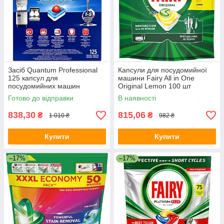
Засіб Quantum Professional
Капсули для посудомийної
125 капсул для
машини Fairy All in One
посудомийних машин
Original Lemon 100 шт
Готово до відправки
В наявності
838,30
815,06
₴
₴
1 010 ₴
982 ₴
Купити
Купити
–17%
–17%