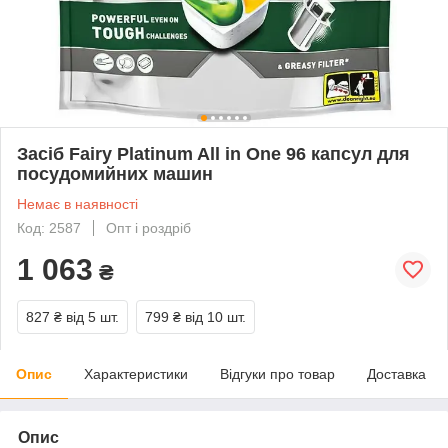
Засіб Fairy Platinum All in One 96 капсул для
посудомийних машин
Немає в наявності
Код: 2587
Опт і роздріб
1 063
₴
827 ₴
від 5 шт.
799 ₴
від 10 шт.
Опис
Характеристики
Відгуки про товар
Доставка
Опис