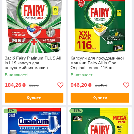
Засіб Fairy Platinum PLUS All
Капсули для посудомийної
in1 19 капсул для
машини Fairy All in One
посудомийних машин
Original Lemon 116 шт
В наявності
В наявності
184,26
946,20
₴
₴
222 ₴
1 140 ₴
Купити
Купити
–17%
–17%