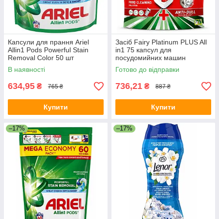
Капсули для прання Ariel
Засіб Fairy Platinum PLUS All
Allin1 Pods Powerful Stain
in1 75 капсул для
Removal Color 50 шт
посудомийних машин
В наявності
Готово до відправки
634,95
736,21
₴
₴
765 ₴
887 ₴
Купити
Купити
–17%
–17%