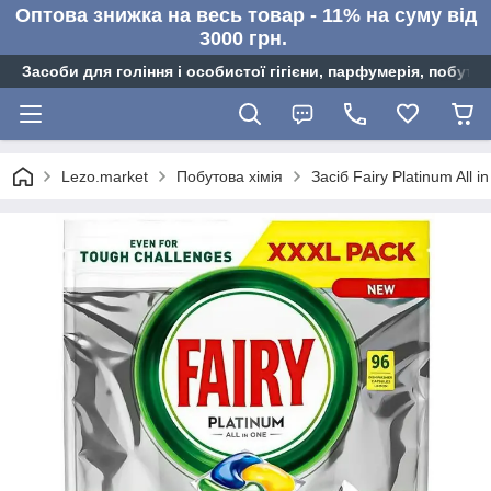
Оптова знижка на весь товар - 11% на суму від
3000 грн.
Засоби для гоління і особистої гігієни, парфумерія, побутов
Lezo.market
Побутова хімія
Засіб Fairy Platinum All