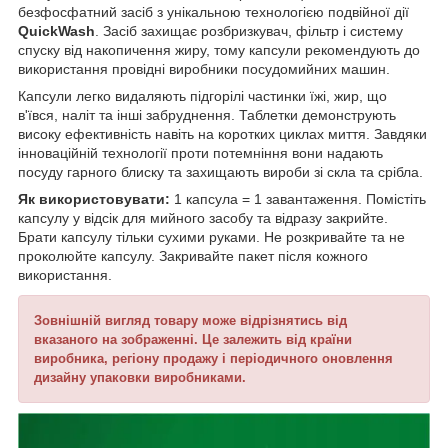
безфосфатний засіб з унікальною технологією подвійної дії
QuickWash
. Засіб захищає розбризкувач, фільтр і систему
спуску від накопичення жиру, тому капсули рекомендують до
використання провідні виробники посудомийних машин.
Капсули легко видаляють підгорілі частинки їжі, жир, що
в'ївся, наліт та інші забруднення. Таблетки демонструють
високу ефективність навіть на коротких циклах миття. Завдяки
інноваційній технології проти потемніння вони надають
посуду гарного блиску та захищають вироби зі скла та срібла.
Як використовувати:
1 капсула = 1 завантаження. Помістіть
капсулу у відсік для мийного засобу та відразу закрийте.
Брати капсулу тільки сухими руками. Не розкривайте та не
проколюйте капсулу. Закривайте пакет після кожного
використання.
Зовнішній вигляд товару може відрізнятись від
вказаного на зображенні. Це залежить від країни
виробника, регіону продажу і періодичного оновлення
дизайну упаковки виробниками.