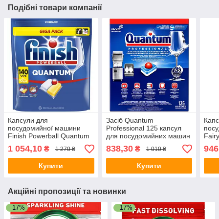
Подібні товари компанії
Капсули для
Засіб Quantum
Капс
посудомийної машини
Professional 125 капсул
пос
Finish Powerball Quantum
для посудомийних машин
Fairy
Lemon 140 шт
Lemo
1 054,10
838,30
946
₴
₴
1 270 ₴
1 010 ₴
Купити
Купити
Акційні пропозиції та новинки
–17%
–17%