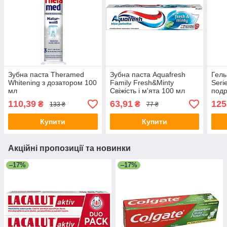
Зубна паста Theramed
Зубна паста Aquafresh
Гель
Whitening з дозатором 100
Family Fresh&Minty
Seri
мл
Свіжість і м'ята 100 мл
подр
200 
110,39
63,91
125
₴
₴
133 ₴
77 ₴
Купити
Купити
Акційні пропозиції та новинки
–17%
–17%