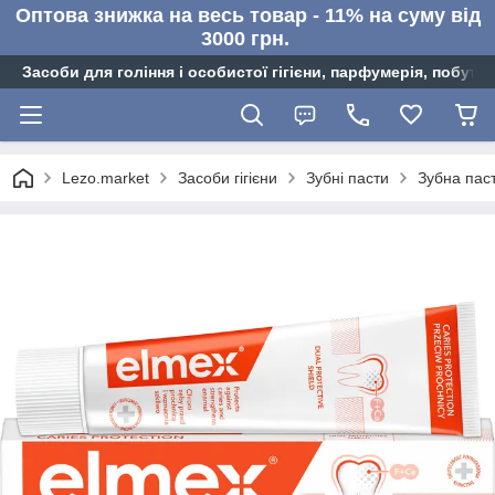
Оптова знижка на весь товар - 11% на суму від
3000 грн.
Засоби для гоління і особистої гігієни, парфумерія, побутов
Lezo.market
Засоби гігієни
Зубні пасти
Зубна паст