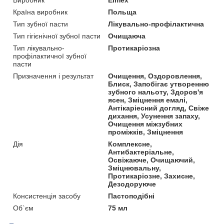
Виробник
Elmex
Країна виробник
Польща
Тип зубної пасти
Лікувально-профілактична
Тип гігієнічної зубної пасти
Очищаюча
Тип лікувально-
Протикаріозна
профілактичної зубної
пасти
Призначення і результат
Очищення, Оздоровлення,
Блиск, Запобігає утворенню
зубного нальоту, Здоров'я
ясен, Зміцнення емалі,
Антікаріесний догляд, Свіже
дихання, Усунення запаху,
Очищення міжзубних
проміжків, Зміцнення
Дія
Комплексне,
Антибактеріальне,
Освіжаюче, Очищаючий,
Зміцнювальну,
Протикаріозне, Захисне,
Дезодоруюче
Консистенція засобу
Пастоподібні
Об`єм
75 мл