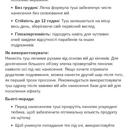
Без грудок:
Легка формула туші забезпечує чисте
нанесення без склеювання вій.
Стійкість до 12 годин:
Туш залишається на місці
весь день, зберігаючи свій первісний вигляд.
Гіпоалергенність:
підходить навіть для чутливих
очей завдяки відсутності парабенів та інших
подразників.
Як використовувати:
Нанесіть туш легкими рухами від основи вій до кінчиків. Для
досягнення більшого об'єму злегка провертайте пензлик
навколо осі під час нанесення. Якщо хочете отримати
додаткове подовження, можна нанести другий шар після того,
як перший трохи просохне. Рекомендується використовувати
туш одразу після завивки вій або нанесення бази для вій для
посилення ефекту.
Бьюті-поради
:
Перед нанесенням туші прокрутіть пензлик усередині
тюбика, щоб забезпечити оптимальну кількість продукту
на щіточці.
Щоб уникнути попадання тіні під очі, використовуйте