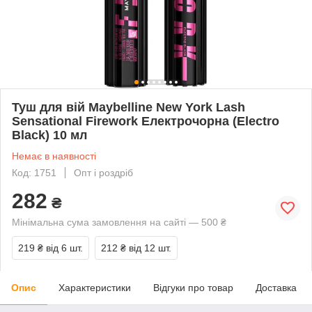
Туш для вій Maybelline New York Lash
Sensational Firework Електрочорна (Electro
Black) 10 мл
Немає в наявності
Код: 1751
Опт і роздріб
282
₴
Мінімальна сума замовлення на сайті — 500 ₴
219 ₴
від 6 шт.
212 ₴
від 12 шт.
Опис
Характеристики
Відгуки про товар
Доставка