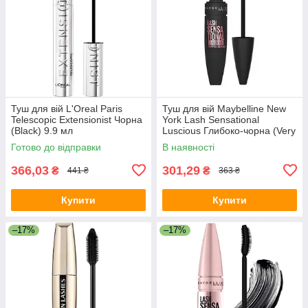
Туш для вій L'Oreal Paris
Туш для вій Maybelline New
Telescopic Extensionist Чорна
York Lash Sensational
(Black) 9.9 мл
Luscious Глибоко-чорна (Very
Black) 9.5 мл
Готово до відправки
В наявності
366,03
301,29
₴
₴
441 ₴
363 ₴
Купити
Купити
–17%
–17%