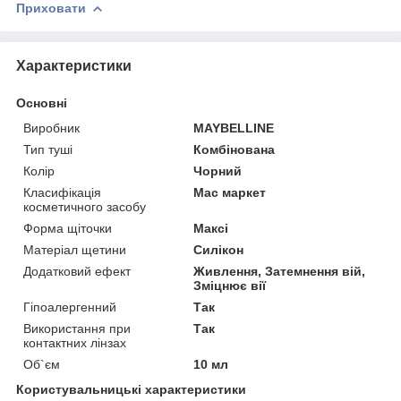
Приховати
Характеристики
Основні
Виробник
MAYBELLINE
Тип туші
Комбінована
Колір
Чорний
Класифікація
Мас маркет
косметичного засобу
Форма щіточки
Максі
Матеріал щетини
Силікон
Додатковий ефект
Живлення, Затемнення вій,
Зміцнює вії
Гіпоалергенний
Так
Використання при
Так
контактних лінзах
Об`єм
10 мл
Користувальницькі характеристики