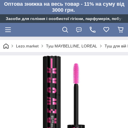
Оптова знижка на весь товар - 11% на суму від
3000 грн.
Засоби для гоління і особистої гігієни, парфумерія, побутов
Lezo.market
Туш MAYBELLINE, LOREAL
Туш для вій 