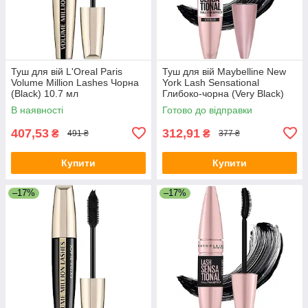
Туш для вій L'Oreal Paris
Туш для вій Maybelline New
Volume Million Lashes Чорна
York Lash Sensational
(Black) 10.7 мл
Глибоко-чорна (Very Black)
9.5 мл
В наявності
Готово до відправки
407,53
312,91
₴
₴
491 ₴
377 ₴
Купити
Купити
–17%
–17%