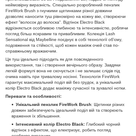
неймовірну виразність. Спеціально розроблений пензлик
FireWork Brush з гнучкими щетинками різної довжини
дозволяє наносити туш рівномірно на кожну вію, створюючи
ефект "волосок до волоска". Відтінок Electro Black
відрізняється особливою глибиною та інтенсивністю, роблячи
погляд більш яскравим та привабливим. Колекція Lash
Sensational від Maybelline поєднує в собі технології об'єму,
подовження та стійкості, щоб кожен макіяж очей став по-
справжньому вражаючим.
Ця туш ідеально підходить як для повсякденного
використання, так і створення вечірнього образу. Завдяки
легкій формулі вона не скочується і не залишає слідів під
очима навіть при тривалому носінні. Технологія FireWork
гарантує максимальний поділ вій без грудок, а унікальний
колір Electro Black додає макіяжу сучасної та зухвалої нотки.
Переваги та особливості:
Унікальний пензлик FireWork Brush
: Щетинки різних
довжин забезпечують ідеальний поділ вій та створюють
враження їх збільшення.
Інтенсивний колір Electro Black:
Глибокий чорний
відтінок з ефектом, що електризує, робить погляд
особливо виразним.