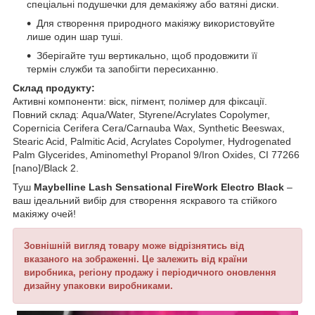
спеціальні подушечки для демакіяжу або ватяні диски.
Для створення природного макіяжу використовуйте
лише один шар туші.
Зберігайте туш вертикально, щоб продовжити її
термін служби та запобігти пересиханню.
Склад продукту:
Активні компоненти: віск, пігмент, полімер для фіксації.
Повний склад: Aqua/Water, Styrene/Acrylates Copolymer,
Copernicia Cerifera Cera/Carnauba Wax, Synthetic Beeswax,
Stearic Acid, Palmitic Acid, Acrylates Copolymer, Hydrogenated
Palm Glycerides, Aminomethyl Propanol 9/Iron Oxides, CI 77266
[nano]/Black 2.
Туш
Maybelline Lash Sensational FireWork Electro Black
–
ваш ідеальний вибір для створення яскравого та стійкого
макіяжу очей!
Зовнішній вигляд товару може відрізнятись від
вказаного на зображенні. Це залежить від країни
виробника, регіону продажу і періодичного оновлення
дизайну упаковки виробниками.