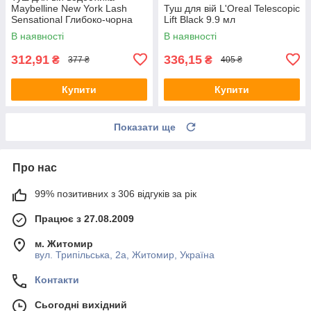
Maybelline New York Lash
Туш для вій L'Oreal Telescopic
Sensational Глибоко-чорна
Lift Black 9.9 мл
(Very Black) 9.4 мл
В наявності
В наявності
312,91
336,15
₴
₴
377 ₴
405 ₴
Купити
Купити
Показати ще
Про нас
99% позитивних з 306 відгуків за рік
Працює з 27.08.2009
м. Житомир
вул. Трипільська, 2а, Житомир, Україна
Контакти
Сьогодні вихідний