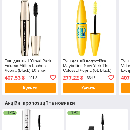
Туш для вій L'Oreal Paris
Туш для вій водостійка
Туш 
Volume Million Lashes
Maybelline New York The
Volu
Чорна (Black) 10.7 мл
Colossal Чорна (01 Black)
Екст
10 мл
10.7
407,53
277,22
407
₴
₴
491 ₴
334 ₴
Купити
Купити
Акційні пропозиції та новинки
–17%
–17%