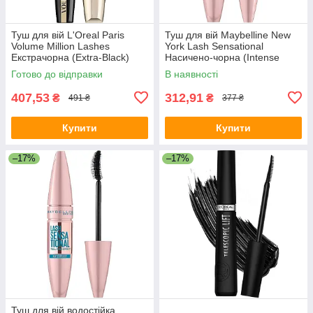
Туш для вій L'Oreal Paris
Туш для вій Maybelline New
Volume Million Lashes
York Lash Sensational
Екстрачорна (Extra-Black)
Насичено-чорна (Intense
10.7 мл
Black) 9.5 мл
Готово до відправки
В наявності
407,53
312,91
₴
₴
491 ₴
377 ₴
Купити
Купити
–17%
–17%
Туш для вій водостійка