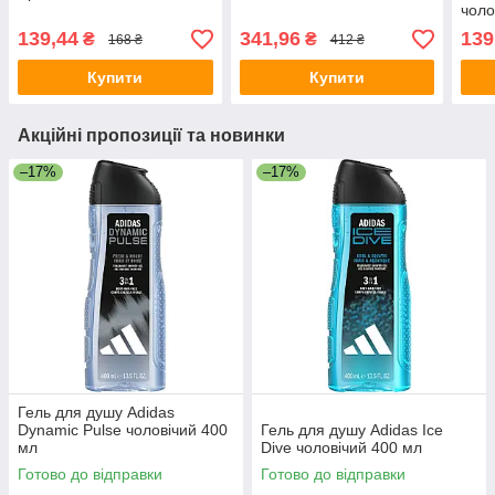
чоло
139,44
341,96
139
₴
₴
168 ₴
412 ₴
Купити
Купити
Акційні пропозиції та новинки
–17%
–17%
Гель для душу Adidas
Dynamic Pulse чоловічий 400
Гель для душу Adidas Ice
мл
Dive чоловічий 400 мл
Готово до відправки
Готово до відправки