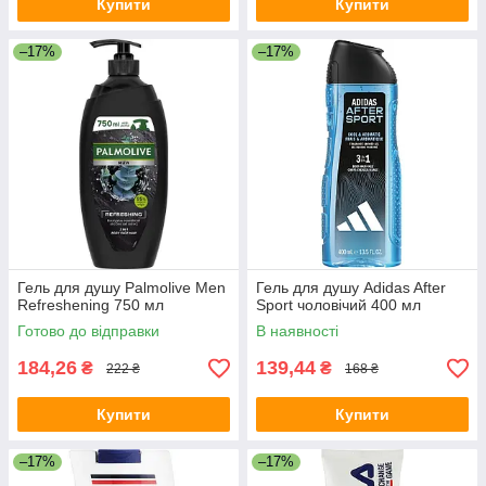
Купити
Купити
–17%
–17%
Гель для душу Palmolive Men
Гель для душу Adidas After
Refreshening 750 мл
Sport чоловічий 400 мл
Готово до відправки
В наявності
184,26
139,44
₴
₴
222 ₴
168 ₴
Купити
Купити
–17%
–17%