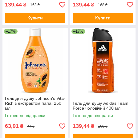
139,44
139,44
₴
₴
168 ₴
168 ₴
Купити
Купити
–17%
–17%
Гель для душу Johnson's Vita-
Rich з екстрактом папаї 250
Гель для душу Adidas Team
мл
Force чоловічий 400 мл
Готово до відправки
Готово до відправки
63,91
139,44
₴
₴
77 ₴
168 ₴