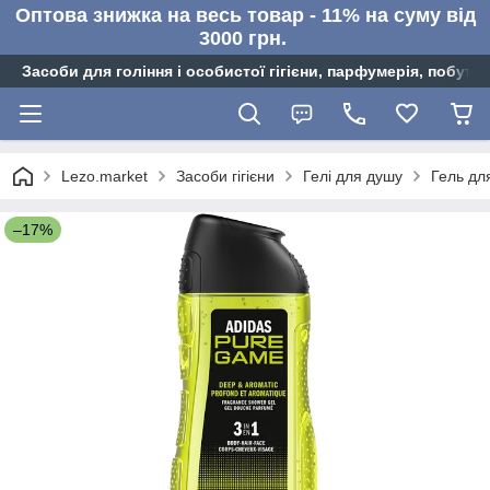
Оптова знижка на весь товар - 11% на суму від
3000 грн.
Засоби для гоління і особистої гігієни, парфумерія, побутов
Lezo.market
Засоби гігієни
Гелі для душу
Гель дл
–17%