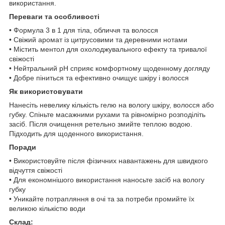
використання.
Переваги та особливості
• Формула 3 в 1 для тіла, обличчя та волосся
• Свіжий аромат із цитрусовими та деревними нотами
• Містить ментол для охолоджувального ефекту та тривалої
свіжості
• Нейтральний pH сприяє комфортному щоденному догляду
• Добре піниться та ефективно очищує шкіру і волосся
Як використовувати
Нанесіть невелику кількість гелю на вологу шкіру, волосся або
губку. Спіньте масажними рухами та рівномірно розподіліть
засіб. Після очищення ретельно змийте теплою водою.
Підходить для щоденного використання.
Поради
• Використовуйте після фізичних навантажень для швидкого
відчуття свіжості
• Для економнішого використання наносьте засіб на вологу
губку
• Уникайте потрапляння в очі та за потреби промийте їх
великою кількістю води
Склад: