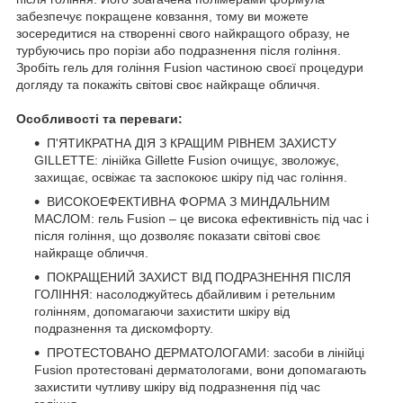
забезпечує покращене ковзання, тому ви можете
зосередитися на створенні свого найкращого образу, не
турбуючись про порізи або подразнення після гоління.
Зробіть гель для гоління Fusion частиною своєї процедури
догляду та покажіть світові своє найкраще обличчя.
Особливості та переваги:
П'ЯТИКРАТНА ДІЯ З КРАЩИМ РІВНЕМ ЗАХИСТУ
GILLETTE: лінійка Gillette Fusion очищує, зволожує,
захищає, освіжає та заспокоює шкіру під час гоління.
ВИСОКОЕФЕКТИВНА ФОРМА З МИНДАЛЬНИМ
МАСЛОМ: гель Fusion – це висока ефективність під час і
після гоління, що дозволяє показати світові своє
найкраще обличчя.
ПОКРАЩЕНИЙ ЗАХИСТ ВІД ПОДРАЗНЕННЯ ПІСЛЯ
ГОЛІННЯ: насолоджуйтесь дбайливим і ретельним
голінням, допомагаючи захистити шкіру від
подразнення та дискомфорту.
ПРОТЕСТОВАНО ДЕРМАТОЛОГАМИ: засоби в лінійці
Fusion протестовані дерматологами, вони допомагають
захистити чутливу шкіру від подразнення під час