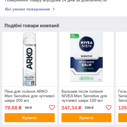
Повернення товару впродовж 14 днів за домовленістю
Всі умови повернення
Подібні товари компанії
Піна для гоління ARKO
Бальзам після гоління
Гель
Men Sensitive для чутливої
NIVEA Men Sensitive для
Seri
шкіри 200 мл
чутливої шкіри 100 мл
Sens
200 
79,68
247,34
125
₴
₴
96 ₴
298 ₴
Купити
Купити