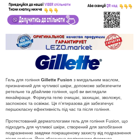
Гель для гоління
Gillette Fusion
з мигдальним маслом,
призначений для чутливої шкіри, допоможе забезпечити
ретельне та дбайливе гоління, щоб ви виглядали
якнайкраще. Формула гелю очищає, захищає, зволожує,
заспокоює та освіжає. Ця п'ятиразова дія забезпечує
першокласну ефективність під час та після гоління.
Протестований дерматологами гель для гоління Fusion, що
підходить для чутливої шкіри, створений для запобігання
подразненню завдяки покращеному захисту від подразнення
після гоління. Його збагачена полімерами формула