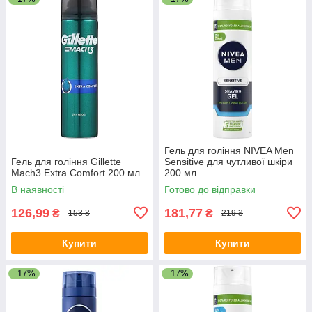
Гель для гоління NIVEA Men
Гель для гоління Gillette
Sensitive для чутливої шкіри
Mach3 Extra Comfort 200 мл
200 мл
В наявності
Готово до відправки
126,99
181,77
₴
₴
153 ₴
219 ₴
Купити
Купити
–17%
–17%