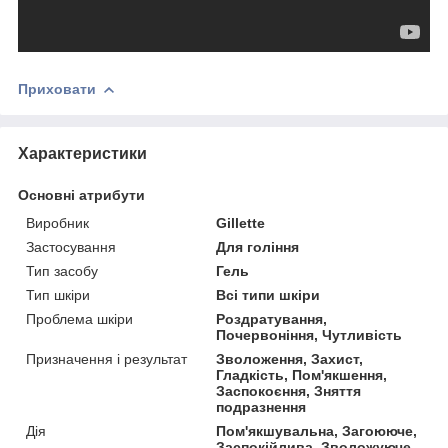
Приховати
Характеристики
Основні атрибути
Виробник
Gillette
Застосування
Для гоління
Тип засобу
Гель
Тип шкіри
Всі типи шкіри
Проблема шкіри
Роздратування,
Почервоніння, Чутливість
Призначення і результат
Зволоження, Захист,
Гладкість, Пом'якшення,
Заспокоєння, Зняття
подразнення
Дія
Пом'якшувальна, Загоююче,
Заспокійлива, Зволожуюче