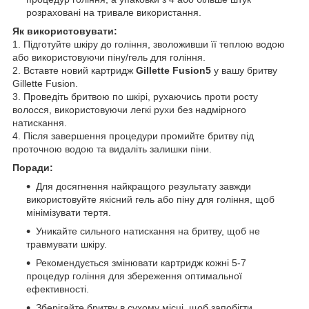
розраховані на тривале використання.
Як використовувати:
1. Підготуйте шкіру до гоління, зволоживши її теплою водою
або використовуючи піну/гель для гоління.
2. Вставте новий картридж
Gillette Fusion5
у вашу бритву
Gillette Fusion.
3. Проведіть бритвою по шкірі, рухаючись проти росту
волосся, використовуючи легкі рухи без надмірного
натискання.
4. Після завершення процедури промийте бритву під
проточною водою та видаліть залишки піни.
Поради:
Для досягнення найкращого результату завжди
використовуйте якісний гель або піну для гоління, щоб
мінімізувати тертя.
Уникайте сильного натискання на бритву, щоб не
травмувати шкіру.
Рекомендується змінювати картридж кожні 5-7
процедур гоління для збереження оптимальної
ефективності.
Зберігайте бритву в сухому місці, щоб запобігти