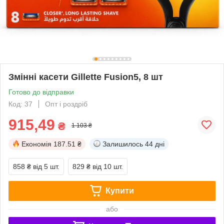
Змінні касети Gillette Fusion5, 8 шт
Готово до відправки
Код: 37
Опт і роздріб
915,49
₴
1 103 ₴
Економія
187.51 ₴
Залишилось
44 дні
858 ₴
від 5 шт.
829 ₴
від 10 шт.
Купити
або