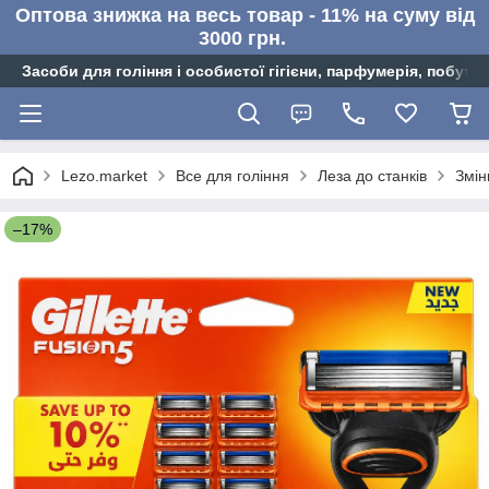
Оптова знижка на весь товар - 11% на суму від
3000 грн.
Засоби для гоління і особистої гігієни, парфумерія, побутов
Lezo.market
Все для гоління
Леза до станків
Змін
–17%