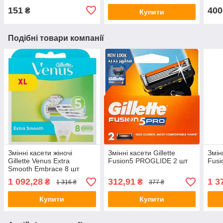
151
400
₴
Купити
Подібні товари компанії
Змінні касети жіночі
Змінні касети Gillette
Змінн
Gillette Venus Extra
Fusion5 PROGLIDE 2 шт
Fusi
Smooth Embrace 8 шт
1 092,28
312,91
1 3
₴
₴
1 316 ₴
377 ₴
Купити
Купити