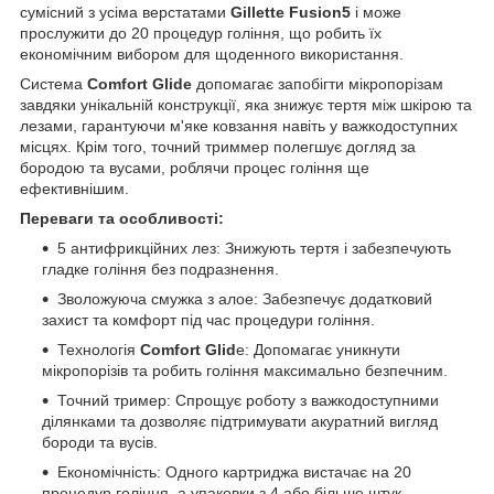
сумісний з усіма верстатами
Gillette Fusion5
і може
прослужити до 20 процедур гоління, що робить їх
економічним вибором для щоденного використання.
Система
Comfort Glide
допомагає запобігти мікропорізам
завдяки унікальній конструкції, яка знижує тертя між шкірою та
лезами, гарантуючи м'яке ковзання навіть у важкодоступних
місцях. Крім того, точний триммер полегшує догляд за
бородою та вусами, роблячи процес гоління ще
ефективнішим.
Переваги та особливості:
5 антифрикційних лез: Знижують тертя і забезпечують
гладке гоління без подразнення.
Зволожуюча смужка з алое: Забезпечує додатковий
захист та комфорт під час процедури гоління.
Технологія
Comfort Glid
e: Допомагає уникнути
мікропорізів та робить гоління максимально безпечним.
Точний тример: Спрощує роботу з важкодоступними
ділянками та дозволяє підтримувати акуратний вигляд
бороди та вусів.
Економічність: Одного картриджа вистачає на 20
процедур гоління, а упаковки з 4 або більше штук