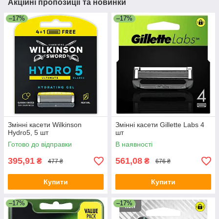
Акційні пропозиції та новинки
–17%
–17%
Змінні касети Wilkinson
Змінні касети Gillette Labs 4
Hydro5, 5 шт
шт
Готово до відправки
В наявності
395,91
561,08
₴
₴
477 ₴
676 ₴
Купити
Купити
–17%
–17%