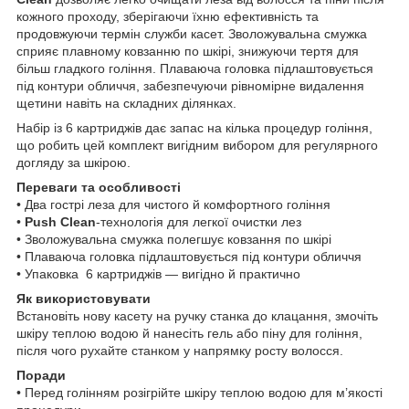
кожного проходу, зберігаючи їхню ефективність та
продовжуючи термін служби касет. Зволожувальна смужка
сприяє плавному ковзанню по шкірі, знижуючи тертя для
більш гладкого гоління. Плаваюча головка підлаштовується
під контури обличчя, забезпечуючи рівномірне видалення
щетини навіть на складних ділянках.
Набір із 6 картриджів дає запас на кілька процедур гоління,
що робить цей комплект вигідним вибором для регулярного
догляду за шкірою.
Переваги та особливості
• Два гострі леза для чистого й комфортного гоління
•
Push Clean
‑технологія для легкої очистки лез
• Зволожувальна смужка полегшує ковзання по шкірі
• Плаваюча головка підлаштовується під контури обличчя
• Упаковка 6 картриджів — вигідно й практично
Як використовувати
Встановіть нову касету на ручку станка до клацання, змочіть
шкіру теплою водою й нанесіть гель або піну для гоління,
після чого рухайте станком у напрямку росту волосся.
Поради
• Перед голінням розігрійте шкіру теплою водою для м’якості