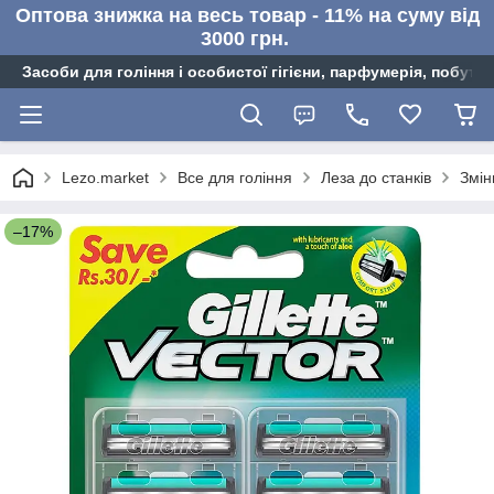
Оптова знижка на весь товар - 11% на суму від
3000 грн.
Засоби для гоління і особистої гігієни, парфумерія, побутов
Lezo.market
Все для гоління
Леза до станків
Змін
–17%