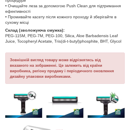
процедури
• Очищайте леза за допомогою Push Clean для підтримання
ефективності
• Промивайте касету після кожного проходу й зберігайте в
сухому місці
Склад (зволожуюча смужка):
PEG‑115M, PEG‑7M, PEG‑100, Silica, Aloe Barbadensis Leaf
Juice, Tocopheryl Acetate, Tris(di‑t‑butyl)phosphite, BHT, Glycol
Зовнішній вигляд товару може відрізнятись від
вказаного на зображенні. Це залежить від країни
виробника, регіону продажу і періодичного оновлення
дизайну упаковки виробниками.