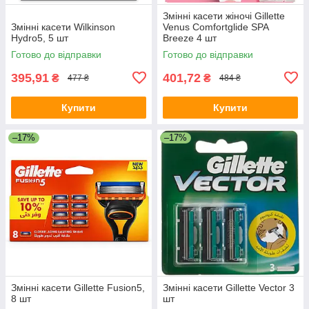
Змінні касети жіночі Gillette
Змінні касети Wilkinson
Venus Comfortglide SPA
Hydro5, 5 шт
Breeze 4 шт
Готово до відправки
Готово до відправки
395,91
401,72
₴
₴
477 ₴
484 ₴
Купити
Купити
–17%
–17%
Змінні касети Gillette Fusion5,
Змінні касети Gillette Vector 3
8 шт
шт