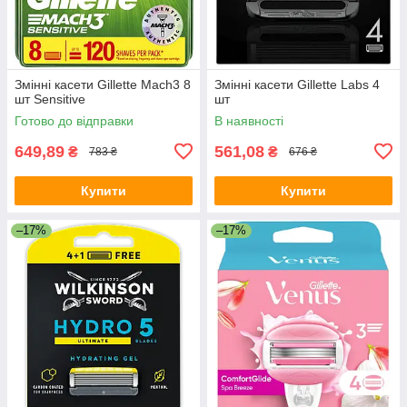
Змінні касети Gillette Mach3 8
Змінні касети Gillette Labs 4
шт Sensitive
шт
Готово до відправки
В наявності
649,89
561,08
₴
₴
783 ₴
676 ₴
Купити
Купити
–17%
–17%