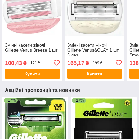
Змінні касети жіночі
Змінні касети жіночі
Змін
Gillette Venus Breeze 1 шт
Gillette Venus&OLAY 1 шт
Gill
5 лез
Smoo
100,43
165,17
138
₴
₴
121 ₴
199 ₴
Купити
Купити
Акційні пропозиції та новинки
–17%
–17%