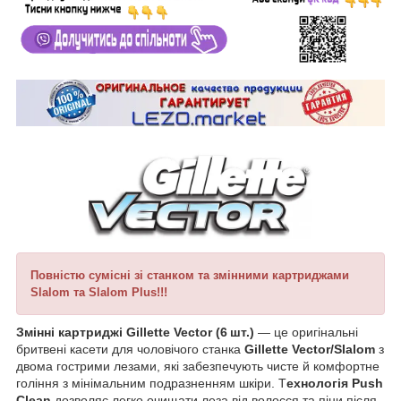
Повністю сумісні зі станком та змінними картриджами
Slalom та Slalom Plus!!!
Змінні картриджі Gillette Vector (6 шт.)
— це оригінальні
бритвені касети для чоловічого станка
Gillette Vector/Slalom
з
двома гострими лезами, які забезпечують чисте й комфортне
гоління з мінімальним подразненням шкіри. Т
ехнологія Push
Clean
дозволяє легко очищати леза від волосся та піни після