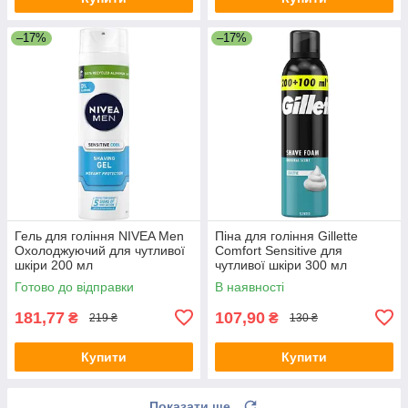
–17%
–17%
Гель для гоління NIVEA Men
Піна для гоління Gillette
Охолоджуючий для чутливої
Comfort Sensitive для
шкіри 200 мл
чутливої шкіри 300 мл
Готово до відправки
В наявності
181,77
107,90
₴
₴
219 ₴
130 ₴
Купити
Купити
Показати ще