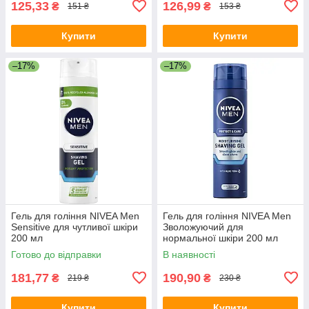
125,33
126,99
₴
₴
151 ₴
153 ₴
Купити
Купити
–17%
–17%
Гель для гоління NIVEA Men
Гель для гоління NIVEA Men
Sensitive для чутливої шкіри
Зволожуючий для
200 мл
нормальної шкіри 200 мл
Готово до відправки
В наявності
181,77
190,90
₴
₴
219 ₴
230 ₴
Купити
Купити