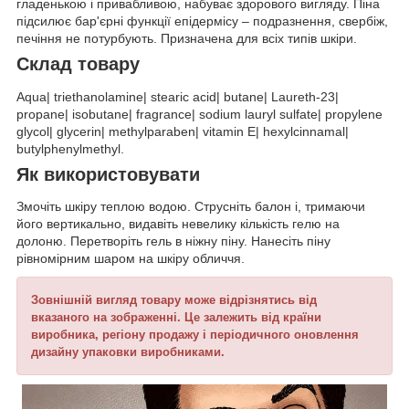
гладенькою і привабливою, набуває здорового вигляду. Піна
підсилює бар'єрні функції епідермісу – подразнення, свербіж,
печіння не потурбують. Призначена для всіх типів шкіри.
Склад товару
Aqua| triethanolamine| stearic acid| butane| Laureth-23|
propane| isobutane| fragrance| sodium lauryl sulfate| propylene
glycol| glycerin| methylparaben| vitamin E| hexylcinnamal|
butylphenylmethyl.
Як використовувати
Змочіть шкіру теплою водою. Струсніть балон і, тримаючи
його вертикально, видавіть невелику кількість гелю на
долоню. Перетворіть гель в ніжну піну. Нанесіть піну
рівномірним шаром на шкіру обличчя.
Зовнішній вигляд товару може відрізнятись від
вказаного на зображенні. Це залежить від країни
виробника, регіону продажу і періодичного оновлення
дизайну упаковки виробниками.