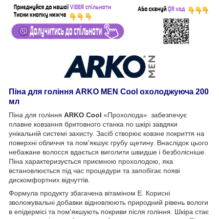
Піна для гоління ARKO MEN Cool охолоджуюча
200
мл
Піна для гоління
ARKO Cool
«Прохолода» забезпечує
плавне ковзання бритовного станка по шкірі завдяки
унікальній системі захисту. Засіб створює ковзне покриття на
поверхні обличчя та пом'якшує грубу щетину. Внаслідок цього
небажане волосся вдається виголити швидше і безболісніше.
Піна характеризується приємною прохолодою, яка
встановлюється під час процедури та запобігає появі
дискомфортних відчуттів.
Формула продукту збагачена вітаміном Е. Корисні
зволожувальні добавки відновлюють природний рівень вологи
в епідермісі та пом'якшують покриви після гоління. Шкіра стає