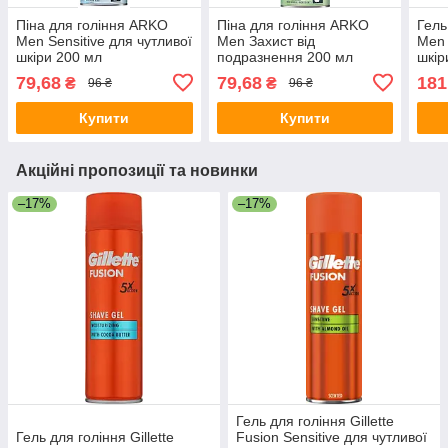
Піна для гоління ARKO
Піна для гоління ARKO
Гель
Men Sensitive для чутливої
Men Захист від
Men 
шкіри 200 мл
подразнення 200 мл
шкір
79,68
79,68
181
₴
₴
96 ₴
96 ₴
Купити
Купити
Акційні пропозиції та новинки
–17%
–17%
Гель для гоління Gillette
Гель для гоління Gillette
Fusion Sensitive для чутливої