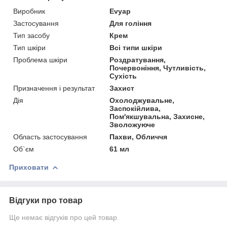
Виробник
Evyap
Застосування
Для гоління
Тип засобу
Крем
Тип шкіри
Всі типи шкіри
Проблема шкіри
Роздратування,
Почервоніння, Чутливість,
Сухість
Призначення і результат
Захист
Дія
Охолоджувальне,
Заспокійлива,
Пом'якшувальна, Захисне,
Зволожуюче
Область застосування
Пахви, Обличчя
Об`єм
61 мл
Приховати
Відгуки про товар
Ще немає відгуків про цей товар