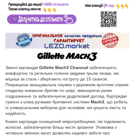
Змінні картриджі
Gillette Mach3 Charcoal
забезпечують
комфортне та ретельне гоління завдяки трьом лезам, які
міцніші за сталь і зберігають гостроту до 15 сеансів.
Покращена змащувальна смужка з деревним вугіллям сприяє
гладкому ковзанню бритви по шкірі, зменшуючи ризик
подразнення та забезпечуючи додатковий догляд. Картриджі
сумісні з усіма ручками бритвеної системи
Mach3
, що робить
їх універсальним вибором для чоловіків, які цінують якість та
надійність.
Кожен картридж оснащений мікрогребінцями, які піднімають
волоски, забезпечуючи більш чисте зрізання. Упаковка з
чотирьох змінних касет дозволяє надовго забути про