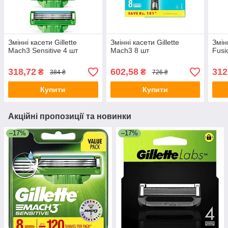
Змінні касети Gillette
Змінні касети Gillette
Змінн
Mach3 Sensitive 4 шт
Mach3 8 шт
Fusi
318,72
602,58
312
₴
₴
384 ₴
726 ₴
Купити
Купити
Акційні пропозиції та новинки
–17%
–17%