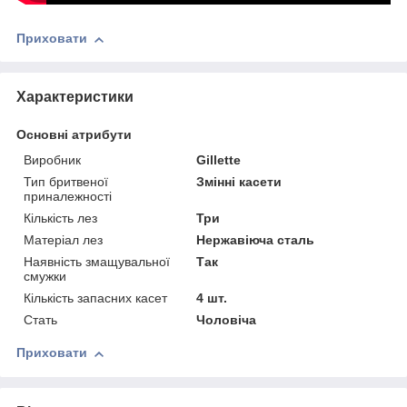
Приховати
Характеристики
Основні атрибути
Виробник
Gillette
Тип бритвеної
Змінні касети
приналежності
Кількість лез
Три
Матеріал лез
Нержавіюча сталь
Наявність змащувальної
Так
смужки
Кількість запасних касет
4 шт.
Стать
Чоловіча
Приховати