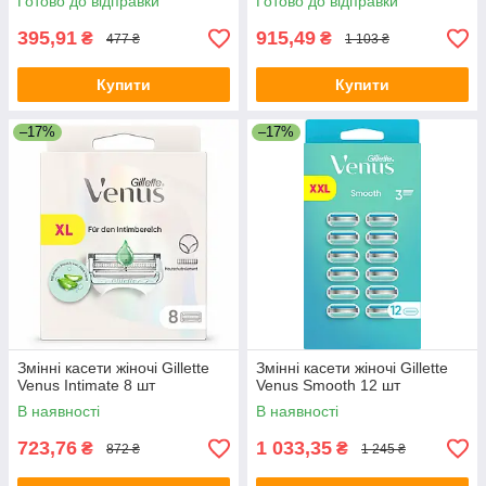
Готово до відправки
Готово до відправки
395,91
915,49
₴
₴
477 ₴
1 103 ₴
Купити
Купити
–17%
–17%
Змінні касети жіночі Gillette
Змінні касети жіночі Gillette
Venus Intimate 8 шт
Venus Smooth 12 шт
В наявності
В наявності
723,76
1 033,35
₴
₴
872 ₴
1 245 ₴