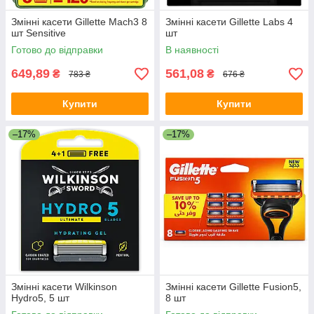
Змінні касети Gillette Mach3 8
Змінні касети Gillette Labs 4
шт Sensitive
шт
Готово до відправки
В наявності
649,89
561,08
₴
₴
783 ₴
676 ₴
Купити
Купити
–17%
–17%
Змінні касети Wilkinson
Змінні касети Gillette Fusion5,
Hydro5, 5 шт
8 шт