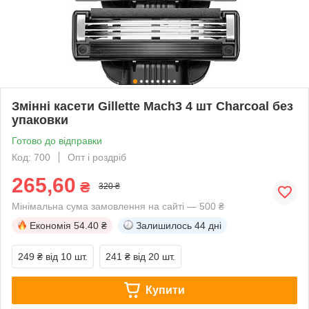
Змінні касети Gillette Mach3 4 шт Charcoal без
упаковки
Готово до відправки
Код: 700
Опт і роздріб
265,60
₴
320 ₴
Мінімальна сума замовлення на сайті — 500 ₴
Економія
54.40 ₴
Залишилось
44 дні
249 ₴
від 10 шт.
241 ₴
від 20 шт.
Купити