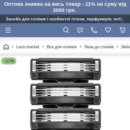
Оптова знижка на весь товар - 11% на суму від
3000 грн.
Засоби для гоління і особистої гігієни, парфумерія, побутов
Lezo.market
Все для гоління
Леза до станків
Змін
–17%