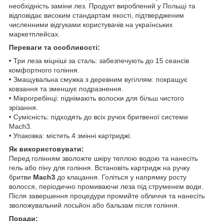
необхідність заміни лез. Продукт вироблений у Польщі та
відповідає високим стандартам якості, підтвердженим
численними відгуками користувачів на українських
маркетплейсах.
Переваги та особливості:
• Три леза міцніші за сталь: забезпечують до 15 сеансів
комфортного гоління.
• Змащувальна смужка з деревним вугіллям: покращує
ковзання та зменшує подразнення.
• Мікрогребінці: піднімають волоски для більш чистого
зрізання.
• Сумісність: підходять до всіх ручок бритвеної системи
Mach3.
• Упаковка: містить 4 змінні картриджі.
Як використовувати:
Перед голінням зволожте шкіру теплою водою та нанесіть
гель або піну для гоління. Встановіть картридж на ручку
бритви
Mach3
до клацання. Голіться у напрямку росту
волосся, періодично промиваючи леза під струменем води.
Після завершення процедури промийте обличчя та нанесіть
зволожувальний лосьйон або бальзам після гоління.
Поради: