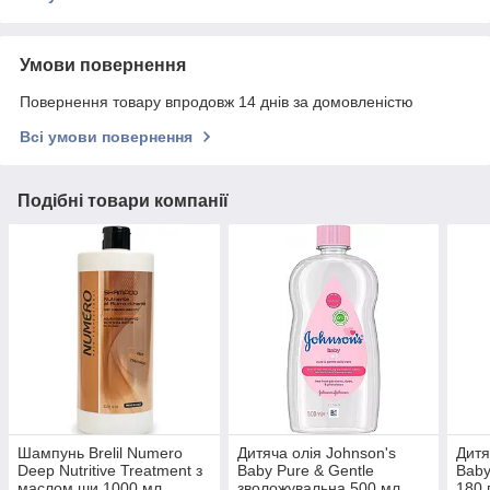
Умови повернення
Повернення товару впродовж 14 днів за домовленістю
Всі умови повернення
Подібні товари компанії
Шампунь Brelil Numero
Дитяча олія Johnson's
Дитя
Deep Nutritive Treatment з
Baby Pure & Gentle
Baby
маслом ши 1000 мл
зволожувальна 500 мл
180 