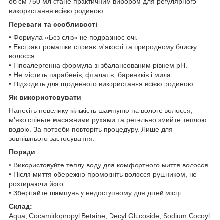
об'єм 750 мл стане практичним вибором для регулярного
використання всією родиною.
Переваги та особливості
• Формула «Без сліз» не подразнює очі.
• Екстракт ромашки сприяє м'якості та природному блиску
волосся.
• Гіпоалергенна формула зі збалансованим рівнем pH.
• Не містить парабенів, фталатів, барвників і мила.
• Підходить для щоденного використання всією родиною.
Як використовувати
Нанесіть невелику кількість шампуню на вологе волосся,
м'яко спіньте масажними рухами та ретельно змийте теплою
водою. За потреби повторіть процедуру. Лише для
зовнішнього застосування.
Поради
• Використовуйте теплу воду для комфортного миття волосся.
• Після миття обережно промокніть волосся рушником, не
розтираючи його.
• Зберігайте шампунь у недоступному для дітей місці.
Склад:
Aqua, Cocamidopropyl Betaine, Decyl Glucoside, Sodium Cocoyl