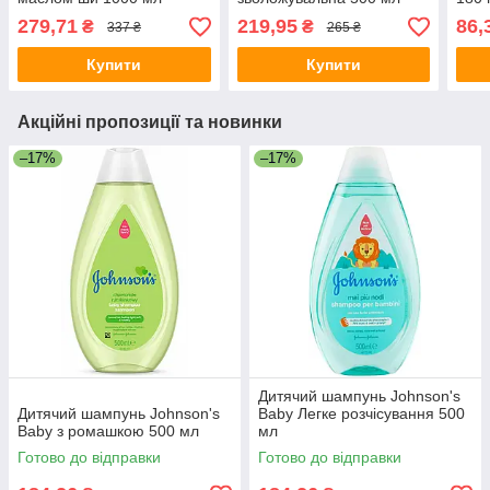
279,71
219,95
86,
₴
₴
337 ₴
265 ₴
Купити
Купити
Акційні пропозиції та новинки
–17%
–17%
Дитячий шампунь Johnson's
Дитячий шампунь Johnson's
Baby Легке розчісування 500
Baby з ромашкою 500 мл
мл
Готово до відправки
Готово до відправки