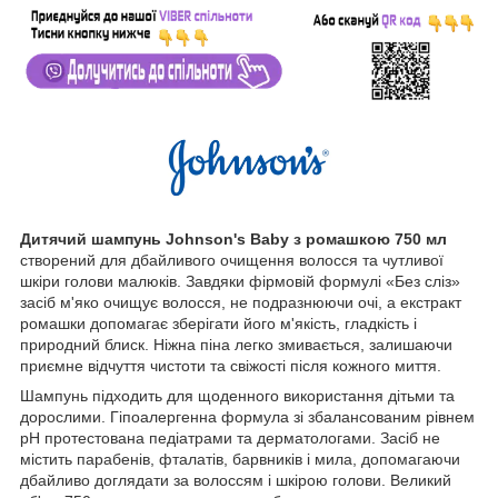
Дитячий шампунь Johnson's Baby з ромашкою 750 мл
створений для дбайливого очищення волосся та чутливої
шкіри голови малюків. Завдяки фірмовій формулі «Без сліз»
засіб м'яко очищує волосся, не подразнюючи очі, а екстракт
ромашки допомагає зберігати його м'якість, гладкість і
природний блиск. Ніжна піна легко змивається, залишаючи
приємне відчуття чистоти та свіжості після кожного миття.
Шампунь підходить для щоденного використання дітьми та
дорослими. Гіпоалергенна формула зі збалансованим рівнем
pH протестована педіатрами та дерматологами. Засіб не
містить парабенів, фталатів, барвників і мила, допомагаючи
дбайливо доглядати за волоссям і шкірою голови. Великий