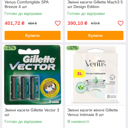
Venus Comfortglide SPA
Змінні касети Gillette Mach3 5
Breeze 4 шт
шт Design Edition
Готово до відправки
Готово до відправки
401,72
390,10
₴
₴
484 ₴
470 ₴
Купити
Купити
–17%
–17%
Змінні касети Gillette Vector 3
Змінні касети жіночі Gillette
шт
Venus Intimate 8 шт
Готово до відправки
В наявності