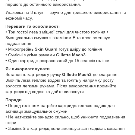
першого до останнього використання.
Упаковка на 8 штук — зручно для тривалого використання та
економії часу.
Переваги та особливості
• Три гострі леза з міцної сталі для чистого гоління •
Змащувальна смужка з вітаміном E та алое зменшує
подразнення
• Мікрогребінь
Skin Guard
готує шкіру до гоління
• Сумісні з усіма ручками
Gillette Mach3
• Один картридж розрахований до 15 сеансів гоління
Як використовувати
Встановіть картридж у ручку
Gillette Mach3
до клацання.
Змочіть леза теплою водою та голіть у напрямку росту
волосся легкими рухами. Після використання промийте
картридж під водою та дайте висохнути.
Поради
• Перед голінням нагрійте картридж теплою водою для
активації змащувальної смужки
• Не натискайте занадто сильно, щоб уникнути подразнення
шкіри
• Замінюйте картридж, коли зменшується гладкість ковзання