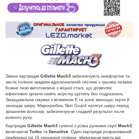
Змінні картриджі
Gillette Mach3
забезпечують комфортне та
чисте гоління завдяки вдосконаленій системі з трьома лезами.
Кожне лезо виготовлене з міцної сталі, що дозволяє
ефективно зрізати навіть жорстку щетину без подразнень.
Змащувальна смужка з вітаміном E та алое зменшує тертя й
захищає шкіру. Мікрогребінь Skin Guard натягує шкіру перед
зрізанням волосків, забезпечуючи гладкий результат після
кожного руху.
Картриджі
Gillette Mach3
сумісні з усіма ручками серії
Mach3
,
включаючи
Turbo
та
Sensitive
. Один картридж розрахований
приблизно на 15 процедур гоління, зберігаючи якість від