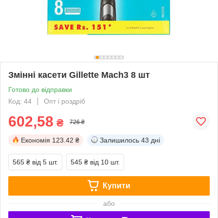
Змінні касети Gillette Mach3 8 шт
Готово до відправки
Код: 44
Опт і роздріб
602,58
₴
726 ₴
Економія
123.42 ₴
Залишилось
43 дні
565 ₴
від 5 шт.
545 ₴
від 10 шт.
Купити
або