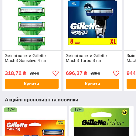
Змінні касети Gillette
Змінні касети Gillette
Змінн
Mach3 Sensitive 4 шт
Mach3 Turbo 8 шт
Mach
318,72
696,37
944
₴
₴
384 ₴
839 ₴
Купити
Купити
Акційні пропозиції та новинки
–17%
–17%