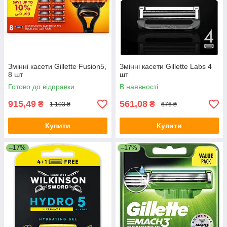
Змінні касети Gillette Fusion5,
Змінні касети Gillette Labs 4
8 шт
шт
Готово до відправки
В наявності
915,49
561,08
₴
₴
1 103 ₴
676 ₴
Купити
Купити
–17%
–17%