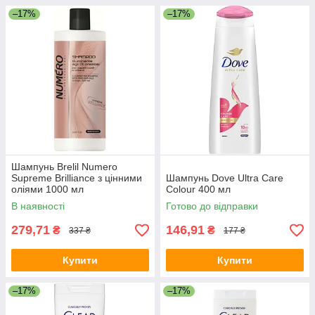
–17%
–17%
Шампунь Brelil Numero
Supreme Brilliance з цінними
Шампунь Dove Ultra Care
оліями 1000 мл
Colour 400 мл
В наявності
Готово до відправки
279,71
146,91
₴
₴
337 ₴
177 ₴
Купити
Купити
–17%
–17%