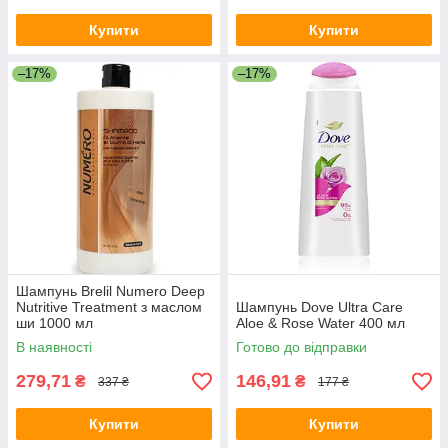
Купити
Купити
–17%
–17%
Шампунь Brelil Numero Deep
Nutritive Treatment з маслом
Шампунь Dove Ultra Care
ши 1000 мл
Aloe & Rose Water 400 мл
В наявності
Готово до відправки
279,71
146,91
₴
₴
337 ₴
177 ₴
Купити
Купити