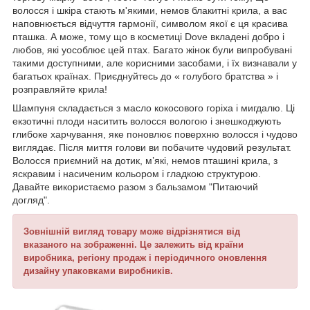
волосся і шкіра стають м'якими, немов блакитні крила, а вас
наповнюється відчуття гармонії, символом якої є ця красива
пташка. А може, тому що в косметиці Dove вкладені добро і
любов, які уособлює цей птах. Багато жінок були випробувані
такими доступними, але корисними засобами, і їх визнавали у
багатьох країнах. Приєднуйтесь до « голубого братства » і
розправляйте крила!
Шампуня складається з масло кокосового горіха і мигдалю. Ці
екзотичні плоди наситить волосся вологою і знешкоджують
глибоке харчування, яке поновлює поверхню волосся і чудово
виглядає. Після миття голови ви побачите чудовий результат.
Волосся приємний на дотик, м’які, немов пташині крила, з
яскравим і насиченим кольором і гладкою структурою.
Давайте використаємо разом з бальзамом "Питаючий
догляд".
Зовнішній вигляд товару може відрізнятися від
вказаного на зображенні. Це залежить від країни
виробника, регіону продаж і періодичного оновлення
дизайну упаковками виробників.