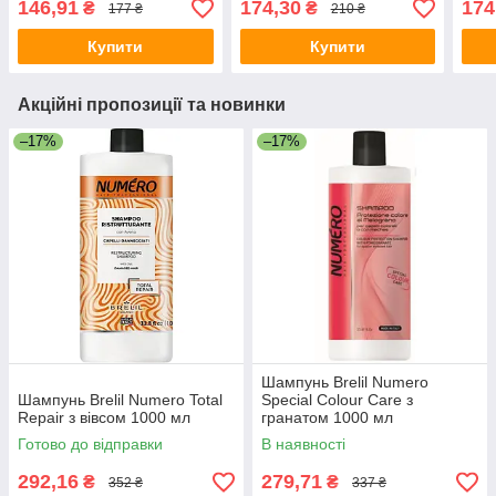
146,91
174,30
174
₴
₴
177 ₴
210 ₴
Купити
Купити
Акційні пропозиції та новинки
–17%
–17%
Шампунь Brelil Numero
Шампунь Brelil Numero Total
Special Colour Care з
Repair з вівсом 1000 мл
гранатом 1000 мл
Готово до відправки
В наявності
292,16
279,71
₴
₴
352 ₴
337 ₴